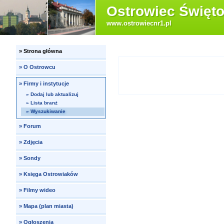
Ostrowiec Święto
www.ostrowiecnr1.pl
»
Strona główna
»
O Ostrowcu
»
Firmy i instytucje
»
Dodaj lub aktualizuj
»
Lista branż
»
Wyszukiwanie
»
Forum
»
Zdjęcia
»
Sondy
»
Księga Ostrowiaków
»
Filmy wideo
»
Mapa (plan miasta)
»
Ogłoszenia