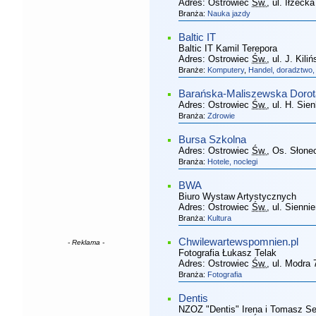
Adres:
Ostrowiec
Św.
, ul. Iłżecka
Branża:
Nauka jazdy
Baltic IT
Baltic IT Kamil Terepora
Adres:
Ostrowiec
Św.
, ul. J. Kili
Branże:
Komputery
,
Handel, doradztwo,
Barańska-Maliszewska Dorota
Adres:
Ostrowiec
Św.
, ul. H. Sie
Branża:
Zdrowie
Bursa Szkolna
Adres:
Ostrowiec
Św.
, Os. Słone
Branża:
Hotele, noclegi
BWA
Biuro Wystaw Artystycznych
Adres:
Ostrowiec
Św.
, ul. Sienni
Branża:
Kultura
Chwilewartewspomnien.pl
- Reklama -
Fotografia Łukasz Telak
Adres:
Ostrowiec
Św.
, ul. Modra 
Branża:
Fotografia
Dentis
NZOZ "Dentis" Irena i Tomasz S