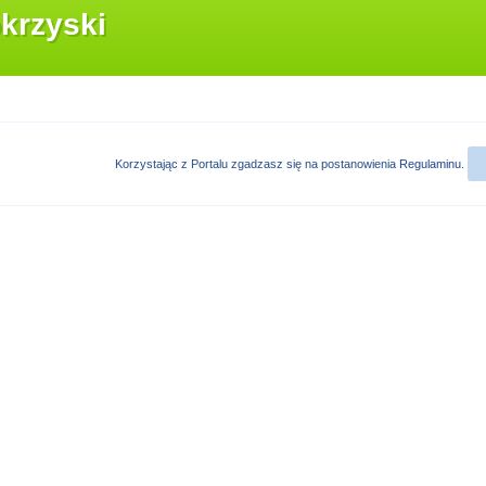
krzyski
Korzystając z Portalu zgadzasz się na postanowienia
Regulaminu
.