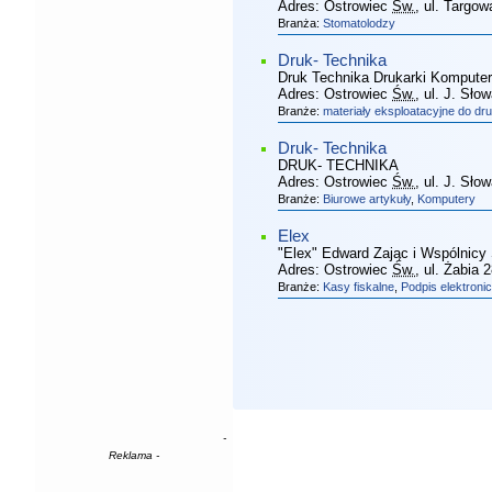
Adres:
Ostrowiec
Św.
, ul. Targow
Branża:
Stomatolodzy
Druk- Technika
Druk Technika Drukarki Komputer
Adres:
Ostrowiec
Św.
, ul. J. Sło
Branże:
materiały eksploatacyjne do dr
Druk- Technika
DRUK- TECHNIKA
Adres:
Ostrowiec
Św.
, ul. J. Sło
Branże:
Biurowe artykuły
,
Komputery
Elex
"Elex" Edward Zając i Wspólnicy
Adres:
Ostrowiec
Św.
, ul. Żabia 
Branże:
Kasy fiskalne
,
Podpis elektroni
-
Reklama -