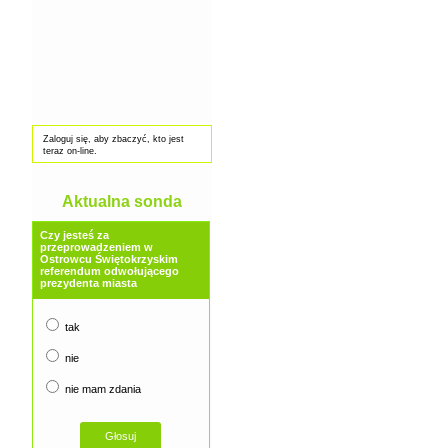
Zaloguj się, aby zbaczyć, kto jest
teraz on-line.
Aktualna sonda
Czy jesteś za
przeprowadzeniem w
Ostrowcu Świętokrzyskim
referendum odwołującego
prezydenta miasta
tak
nie
nie mam zdania