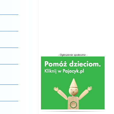
- Ogłoszenie społeczne -