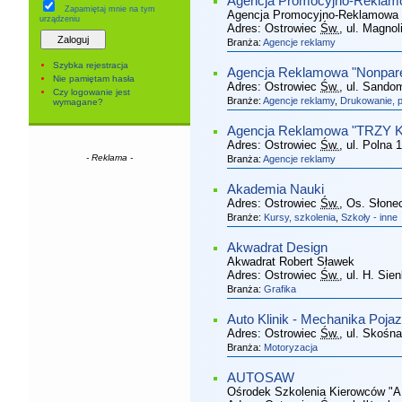
Agencja Promocyjno-Reklamo
Zapamiętaj mnie
na tym
Agencja Promocyjno-Reklamowa 
urządzeniu
Adres:
Ostrowiec
Św.
, ul. Magnol
Branża:
Agencje reklamy
Szybka rejestracja
Agencja Reklamowa "Nonparel
Nie pamiętam hasła
Adres:
Ostrowiec
Św.
, ul. Sando
Czy logowanie jest
Branże:
Agencje reklamy
,
Drukowanie, po
wymagane?
Agencja Reklamowa "TRZY 
Adres:
Ostrowiec
Św.
, ul. Polna 
- Reklama -
Branża:
Agencje reklamy
Akademia Nauki
Adres:
Ostrowiec
Św.
, Os. Słone
Branże:
Kursy, szkolenia
,
Szkoły - inne
Akwadrat Design
Akwadrat Robert Sławek
Adres:
Ostrowiec
Św.
, ul. H. Sie
Branża:
Grafika
Auto Klinik - Mechanika Poj
Adres:
Ostrowiec
Św.
, ul. Skośn
Branża:
Motoryzacja
AUTOSAW
Ośrodek Szkolenia Kierowców 