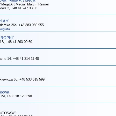
wa "Mega Art Media"
"Mega Art Media" Marcin Rejmer
iowa 2
, +48 41 247 33 03
 Art"
mierska 26a
, +48 883 980 955
ligrafia
KROPKI"
11B
, +48 41 263 00 60
czne 14
, +48 41 314 11 40
nkiewicza 65
, +48 533 615 599
azdowa
a 29
, +48 518 123 390
"AUTOSAW"