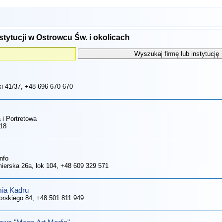
stytucji w Ostrowcu Św. i okolicach
ki 41/37
, +48 696 670 670
a i Portretowa
 18
nfo
mierska 26a, lok 104
, +48 609 329 571
mia Kadru
korskiego 84
, +48 501 811 949