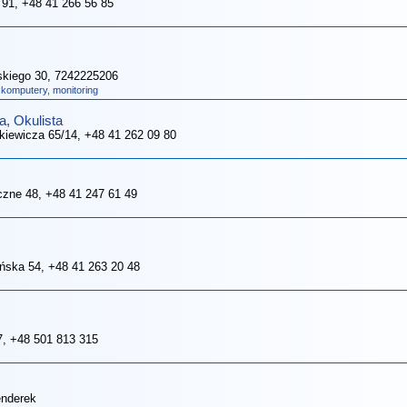
 91
, +48 41 266 56 85
ńskiego 30
, 7242225206
 komputery, monitoring
, Okulista
nkiewicza 65/14
, +48 41 262 09 80
czne 48
, +48 41 247 61 49
eńska 54
, +48 41 263 20 48
7
, +48 501 813 315
enderek