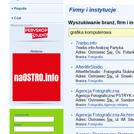
Firmy i instytucje
»
Pogoda
»
Czat
Wyszukiwanie branż, firm i in
Właściciel portalu
7niebo.info
7niebo.info Andrzej Partyka
- Reklama -
Adres:
Ostrowiec
Św.
, Os. Pułan
Branża:
Fotografia
AfterlifeStudio
AfterlifeStudio - Fotografia Ślubn
Adres:
Ostrowiec
Św.
, ul. Stawki
Branża:
Fotografia
Agencja Fotograficzna
Agencja Fotograficzna PSTRYK.i
Adres:
Ostrowiec
Św.
, ul. Sando
Branże:
Fotografia
,
Agencje reklamy
Agencja Fotograficzna Alche
Użytkownik
Adres:
Ostrowiec
Św.
, ul. Wł. Si
Branża:
Fotografia
Hasło