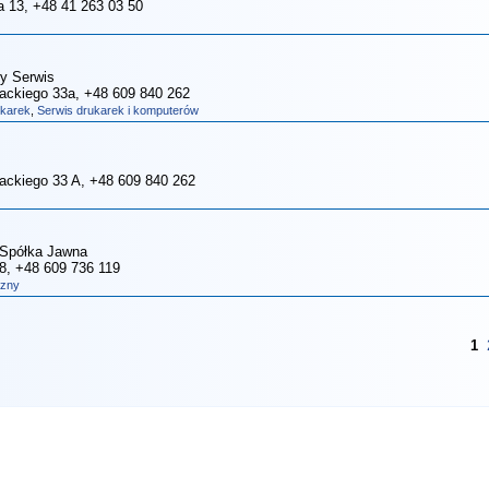
a 13
, +48 41 263 03 50
y Serwis
wackiego 33a
, +48 609 840 262
ukarek
,
Serwis drukarek i komputerów
wackiego 33 A
, +48 609 840 262
 Spółka Jawna
28
, +48 609 736 119
czny
1