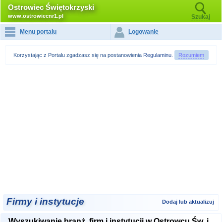
Ostrowiec Świętokrzyski
www.ostrowiecnr1.pl
Szukaj
Menu portalu
Logowanie
Korzystając z Portalu zgadzasz się na postanowienia
Regulaminu
.
Rozumiem
Firmy i instytucje
Dodaj lub aktualizuj
Wyszukiwanie branż, firm i instytucji w Ostrowcu Św. i