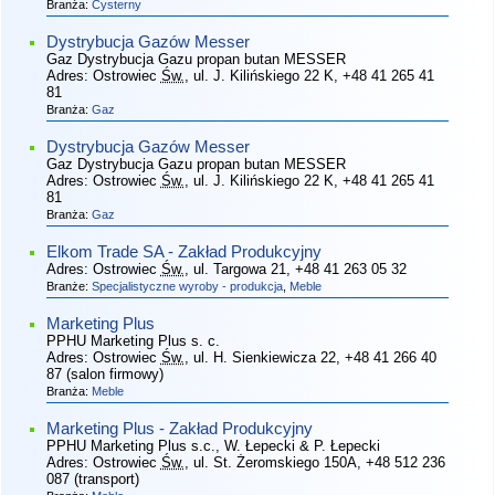
Branża:
Cysterny
Dystrybucja Gazów Messer
Gaz Dystrybucja Gazu propan butan MESSER
Adres:
Ostrowiec
Św.
, ul. J. Kilińskiego 22 K
, +48 41 265 41
81
Branża:
Gaz
Dystrybucja Gazów Messer
Gaz Dystrybucja Gazu propan butan MESSER
Adres:
Ostrowiec
Św.
, ul. J. Kilińskiego 22 K
, +48 41 265 41
81
Branża:
Gaz
Elkom Trade SA - Zakład Produkcyjny
Adres:
Ostrowiec
Św.
, ul. Targowa 21
, +48 41 263 05 32
Branże:
Specjalistyczne wyroby - produkcja
,
Meble
Marketing Plus
PPHU Marketing Plus s. c.
Adres:
Ostrowiec
Św.
, ul. H. Sienkiewicza 22
, +48 41 266 40
87 (salon firmowy)
Branża:
Meble
Marketing Plus - Zakład Produkcyjny
PPHU Marketing Plus s.c., W. Łepecki & P. Łepecki
Adres:
Ostrowiec
Św.
, ul. St. Żeromskiego 150A
, +48 512 236
087 (transport)