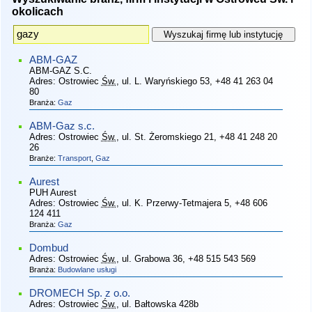
okolicach
ABM-GAZ
ABM-GAZ S.C.
Adres:
Ostrowiec
Św.
, ul. L. Waryńskiego 53
, +48 41 263 04
80
Branża:
Gaz
ABM-Gaz s.c.
Adres:
Ostrowiec
Św.
, ul. St. Żeromskiego 21
, +48 41 248 20
26
Branże:
Transport
,
Gaz
Aurest
PUH Aurest
Adres:
Ostrowiec
Św.
, ul. K. Przerwy-Tetmajera 5
, +48 606
124 411
Branża:
Gaz
Dombud
Adres:
Ostrowiec
Św.
, ul. Grabowa 36
, +48 515 543 569
Branża:
Budowlane usługi
DROMECH Sp. z o.o.
Adres:
Ostrowiec
Św.
, ul. Bałtowska 428b