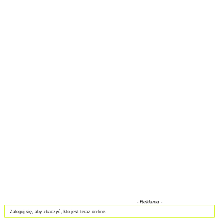
- Reklama -
Zaloguj się, aby zbaczyć, kto jest teraz on-line.