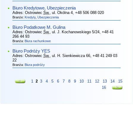
Biuro Kredytowe. Ubezpieczenia
Adres:
Ostrowiec
Św.
, ul. Okólna 4
, +48 506 088 020
Branże:
Kredyty
,
Ubezpieczenia
Biuro Podatkowe M. Gulina
Adres:
Ostrowiec
Św.
, ul. J. Kochanowskiego 5/24
, +48 41
266 44 93
Branża:
Biura rachunkowe
Biuro Podróży YES
Adres:
Ostrowiec
Św.
, ul. H. Sienkiewicza 66
, +48 41 249 03
22
Branża:
Biura podróży
1
2
3
4
5
6
7
8
9
10
11
12
13
14
15
16