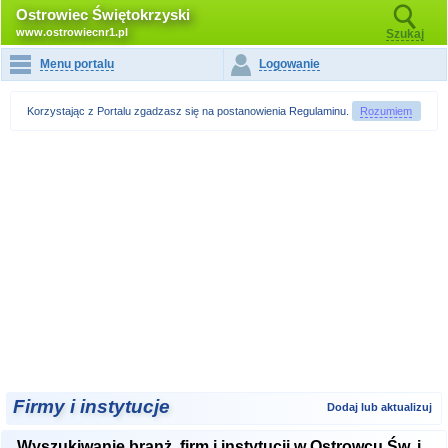
Ostrowiec Świętokrzyski
www.ostrowiecnr1.pl
Szukaj
Menu portalu
Logowanie
Korzystając z Portalu zgadzasz się na postanowienia
Regulaminu
.
Rozumiem
Firmy i instytucje
Dodaj lub aktualizuj
Wyszukiwanie branż, firm i instytucji w Ostrowcu Św. i