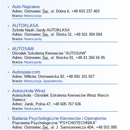
Auto-Naprawa
Adres:
Ostrowiec
Św.
, ul. Dobra 6
, +48 603 237 463
Branża:
Motoryzacja
AUTOKLASA
Szkoła Nauki Jazdy AUTOKLASA
Adres:
Ostrowiec
Św.
, ul. Śliska 31
, +48 501 304 004
Branża:
Nauka jazdy
AUTOSAW
Ośrodek Szkolenia Kierowców "AUTOSAW"
Adres:
Ostrowiec
Św.
, ul. Iłżecka 91
, +48 41 266 56 85
Branża:
Nauka jazdy
Autospaw.com
Adres:
Miłków, Ostrowiecka 92
, +48 691 101 927
Branże:
Motoryzacja
,
Spawalnictwo
Autoszkoła Wiraż
Autoszkoła - Ośrodek Szkolenia Kierowców Wiraż Marcin
Świercz
Adres:
Janik, Polna 47
, +48 605 767 636
Branża:
Nauka jazdy
Badania Psychologiczne Kierowców i Operatorów
Pracownia Psychologiczna "PSYCHOTECHNIKA"
Adres:
Ostrowiec
Św.
, ul. J. Samsonowicza 40A
, +48 501 085