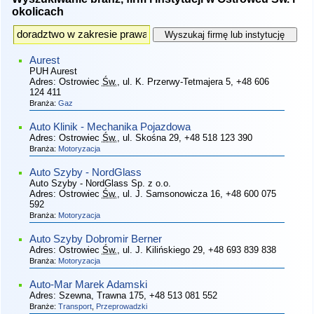
okolicach
Aurest
PUH Aurest
Adres:
Ostrowiec
Św.
, ul. K. Przerwy-Tetmajera 5
, +48 606
124 411
Branża:
Gaz
Auto Klinik - Mechanika Pojazdowa
Adres:
Ostrowiec
Św.
, ul. Skośna 29
, +48 518 123 390
Branża:
Motoryzacja
Auto Szyby - NordGlass
Auto Szyby - NordGlass Sp. z o.o.
Adres:
Ostrowiec
Św.
, ul. J. Samsonowicza 16
, +48 600 075
592
Branża:
Motoryzacja
Auto Szyby Dobromir Berner
Adres:
Ostrowiec
Św.
, ul. J. Kilińskiego 29
, +48 693 839 838
Branża:
Motoryzacja
Auto-Mar Marek Adamski
Adres:
Szewna, Trawna 175
, +48 513 081 552
Branże:
Transport
,
Przeprowadzki