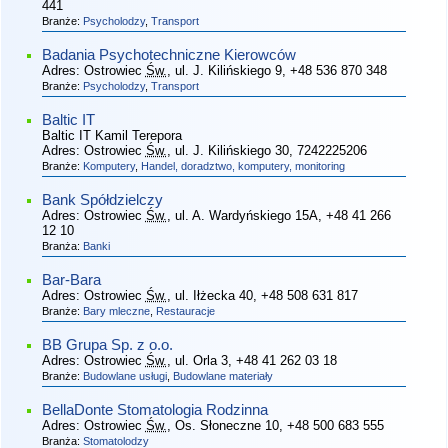
441
Branże:
Psycholodzy
,
Transport
Badania Psychotechniczne Kierowców
Adres:
Ostrowiec
Św.
, ul. J. Kilińskiego 9
, +48 536 870 348
Branże:
Psycholodzy
,
Transport
Baltic IT
Baltic IT Kamil Terepora
Adres:
Ostrowiec
Św.
, ul. J. Kilińskiego 30
, 7242225206
Branże:
Komputery
,
Handel, doradztwo, komputery, monitoring
Bank Spółdzielczy
Adres:
Ostrowiec
Św.
, ul. A. Wardyńskiego 15A
, +48 41 266
12 10
Branża:
Banki
Bar-Bara
Adres:
Ostrowiec
Św.
, ul. Iłżecka 40
, +48 508 631 817
Branże:
Bary mleczne
,
Restauracje
BB Grupa Sp. z o.o.
Adres:
Ostrowiec
Św.
, ul. Orla 3
, +48 41 262 03 18
Branże:
Budowlane usługi
,
Budowlane materiały
BellaDonte Stomatologia Rodzinna
Adres:
Ostrowiec
Św.
, Os. Słoneczne 10
, +48 500 683 555
Branża:
Stomatolodzy