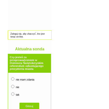
Zaloguj się, aby zbaczyć, kto jest
teraz on-line.
Aktualna sonda
Czy jesteś za
przeprowadzeniem w
Ostrowcu Świętokrzyskim
referendum odwołującego
prezydenta miasta
nie mam zdania
nie
tak