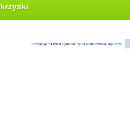
krzyski
Korzystając z Portalu zgadzasz się na postanowienia
Regulaminu
.