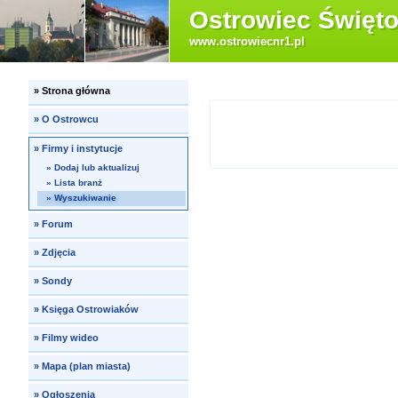
Ostrowiec Święto
www.ostrowiecnr1.pl
»
Strona główna
»
O Ostrowcu
»
Firmy i instytucje
»
Dodaj lub aktualizuj
»
Lista branż
»
Wyszukiwanie
»
Forum
»
Zdjęcia
»
Sondy
»
Księga Ostrowiaków
»
Filmy wideo
»
Mapa (plan miasta)
»
Ogłoszenia