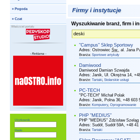
Firmy i instytucje
»
Pogoda
»
Czat
Wyszukiwanie branż, firm i in
Właściciel portalu
"Campus" Sklep Sportowy
Adres:
Ostrowiec
Św.
, al. Jana P
- Reklama -
Branża:
Sportowe artykuły
Damiwood
Damiwood Damian Szwajda
Adres:
Janik, Ul. Okrężna 14
, +4
Branże:
Tartaki
,
Stolarskie usługi
PC-TECH
"PC-TECH" Michał Polak
Adres:
Janik, Polna 36
, +48 603 
Branże:
Komputery
,
Oprogramowanie
PHP "MEDIUS"
PHP "MEDIUS" Zdzisław Szeląg
Użytkownik
Adres:
Sudół, Sudół 59A
, +48 41
Branża:
Tartaki
Hasło