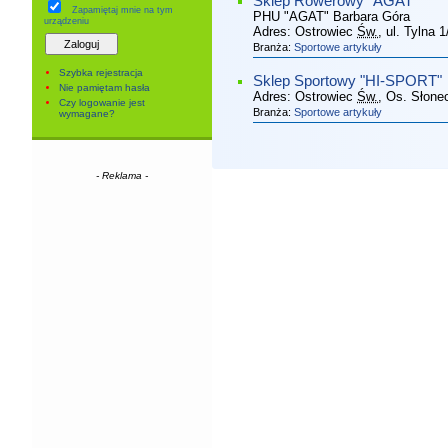
Sklep Rowerowy "AGAT"
Zapamiętaj mnie
na tym
PHU "AGAT" Barbara Góra
urządzeniu
Adres:
Ostrowiec
Św.
, ul. Tylna 1
Branża:
Sportowe artykuły
Szybka rejestracja
Sklep Sportowy "HI-SPORT"
Nie pamiętam hasła
Adres:
Ostrowiec
Św.
, Os. Słone
Czy logowanie jest
Branża:
Sportowe artykuły
wymagane?
- Reklama -