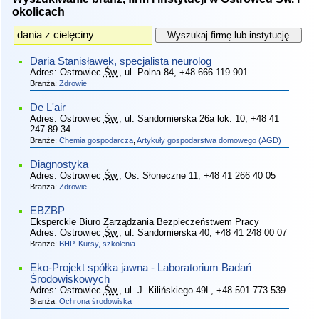
okolicach
Daria Stanisławek, specjalista neurolog
Adres:
Ostrowiec
Św.
, ul. Polna 84
, +48 666 119 901
Branża:
Zdrowie
De L'air
Adres:
Ostrowiec
Św.
, ul. Sandomierska 26a lok. 10
, +48 41
247 89 34
Branże:
Chemia gospodarcza
,
Artykuły gospodarstwa domowego (AGD)
Diagnostyka
Adres:
Ostrowiec
Św.
, Os. Słoneczne 11
, +48 41 266 40 05
Branża:
Zdrowie
EBZBP
Eksperckie Biuro Zarządzania Bezpieczeństwem Pracy
Adres:
Ostrowiec
Św.
, ul. Sandomierska 40
, +48 41 248 00 07
Branże:
BHP
,
Kursy, szkolenia
Eko-Projekt spółka jawna - Laboratorium Badań
Środowiskowych
Adres:
Ostrowiec
Św.
, ul. J. Kilińskiego 49L
, +48 501 773 539
Branża:
Ochrona środowiska