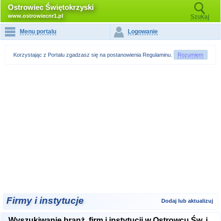
Ostrowiec Świętokrzyski
www.ostrowiecnr1.pl
Szukaj
Menu portalu
Logowanie
Korzystając z Portalu zgadzasz się na postanowienia
Regulaminu
.
Rozumiem
Firmy i instytucje
Dodaj lub aktualizuj
Wyszukiwanie branż, firm i instytucji w Ostrowcu Św. i