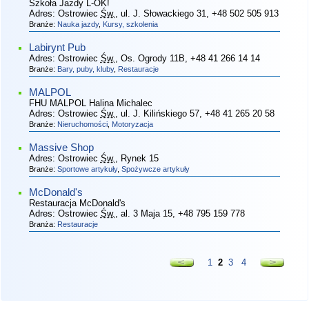
Szkoła Jazdy L-OK!
Adres:
Ostrowiec
Św.
, ul. J. Słowackiego 31
, +48 502 505 913
Branże:
Nauka jazdy
,
Kursy, szkolenia
Labirynt Pub
Adres:
Ostrowiec
Św.
, Os. Ogrody 11B
, +48 41 266 14 14
Branże:
Bary, puby, kluby
,
Restauracje
MALPOL
FHU MALPOL Halina Michalec
Adres:
Ostrowiec
Św.
, ul. J. Kilińskiego 57
, +48 41 265 20 58
Branże:
Nieruchomości
,
Motoryzacja
Massive Shop
Adres:
Ostrowiec
Św.
, Rynek 15
Branże:
Sportowe artykuły
,
Spożywcze artykuły
McDonald's
Restauracja McDonald's
Adres:
Ostrowiec
Św.
, al. 3 Maja 15
, +48 795 159 778
Branża:
Restauracje
1
2
3
4