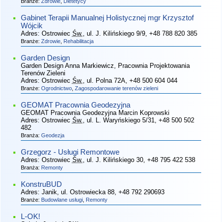
Branże:
Zdrowie
,
Dietetycy
Gabinet Terapii Manualnej Holistycznej mgr Krzysztof
Wójcik
Adres:
Ostrowiec
Św.
, ul. J. Kilińskiego 9/9
, +48 788 820 385
Branże:
Zdrowie
,
Rehabilitacja
Garden Design
Garden Design Anna Markiewicz, Pracownia Projektowania
Terenów Zieleni
Adres:
Ostrowiec
Św.
, ul. Polna 72A
, +48 500 604 044
Branże:
Ogrodnictwo
,
Zagospodarowanie terenów zieleni
GEOMAT Pracownia Geodezyjna
GEOMAT Pracownia Geodezyjna Marcin Koprowski
Adres:
Ostrowiec
Św.
, ul. L. Waryńskiego 5/31
, +48 500 502
482
Branża:
Geodezja
Grzegorz - Usługi Remontowe
Adres:
Ostrowiec
Św.
, ul. J. Kilińskiego 30
, +48 795 422 538
Branża:
Remonty
KonstruBUD
Adres:
Janik, ul. Ostrowiecka 88
, +48 792 290693
Branże:
Budowlane usługi
,
Remonty
L-OK!