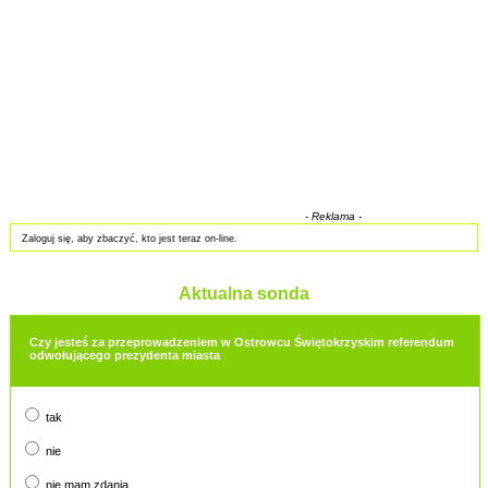
- Reklama -
Zaloguj się, aby zbaczyć, kto jest teraz on-line.
Aktualna sonda
Czy jesteś za przeprowadzeniem w Ostrowcu Świętokrzyskim referendum
odwołującego prezydenta miasta
tak
nie
nie mam zdania