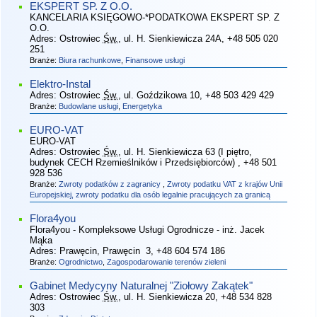
EKSPERT SP. Z O.O.
KANCELARIA KSIĘGOWO-*PODATKOWA EKSPERT SP. Z
O.O.
Adres:
Ostrowiec
Św.
, ul. H. Sienkiewicza 24A
, +48 505 020
251
Branże:
Biura rachunkowe
,
Finansowe usługi
Elektro-Instal
Adres:
Ostrowiec
Św.
, ul. Goździkowa 10
, +48 503 429 429
Branże:
Budowlane usługi
,
Energetyka
EURO-VAT
EURO-VAT
Adres:
Ostrowiec
Św.
, ul. H. Sienkiewicza 63 (I piętro,
budynek CECH Rzemieślników i Przedsiębiorców)
, +48 501
928 536
Branże:
Zwroty podatków z zagranicy
,
Zwroty podatku VAT z krajów Unii
Europejskiej, zwroty podatku dla osób legalnie pracujących za granicą
Flora4you
Flora4you - Kompleksowe Usługi Ogrodnicze - inż. Jacek
Mąka
Adres:
Prawęcin, Prawęcin 3
, +48 604 574 186
Branże:
Ogrodnictwo
,
Zagospodarowanie terenów zieleni
Gabinet Medycyny Naturalnej "Ziołowy Zakątek"
Adres:
Ostrowiec
Św.
, ul. H. Sienkiewicza 20
, +48 534 828
303