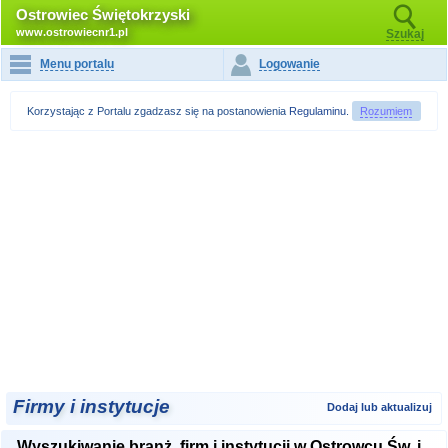
Ostrowiec Świętokrzyski
www.ostrowiecnr1.pl
Szukaj
Menu portalu
Logowanie
Korzystając z Portalu zgadzasz się na postanowienia
Regulaminu
.
Rozumiem
Firmy i instytucje
Dodaj lub aktualizuj
Wyszukiwanie branż, firm i instytucji w Ostrowcu Św. i