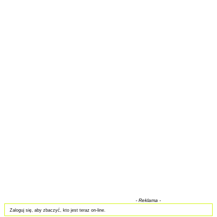
- Reklama -
Zaloguj się, aby zbaczyć, kto jest teraz on-line.