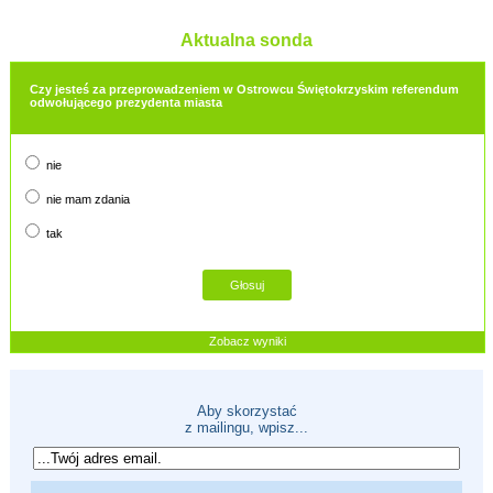
Aktualna sonda
Czy jesteś za przeprowadzeniem w Ostrowcu Świętokrzyskim referendum
odwołującego prezydenta miasta
nie
nie mam zdania
tak
Zobacz wyniki
Aby skorzystać
z mailingu, wpisz...