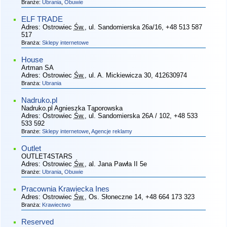
Branże:
Ubrania
,
Obuwie
ELF TRADE
Adres:
Ostrowiec
Św.
, ul. Sandomierska 26a/16
, +48 513 587
517
Branża:
Sklepy internetowe
House
Artman SA
Adres:
Ostrowiec
Św.
, ul. A. Mickiewicza 30
, 412630974
Branża:
Ubrania
Nadruko.pl
Nadruko.pl Agnieszka Tąporowska
Adres:
Ostrowiec
Św.
, ul. Sandomierska 26A / 102
, +48 533
533 592
Branże:
Sklepy internetowe
,
Agencje reklamy
Outlet
OUTLET4STARS
Adres:
Ostrowiec
Św.
, al. Jana Pawła II 5e
Branże:
Ubrania
,
Obuwie
Pracownia Krawiecka Ines
Adres:
Ostrowiec
Św.
, Os. Słoneczne 14
, +48 664 173 323
Branża:
Krawiectwo
Reserved