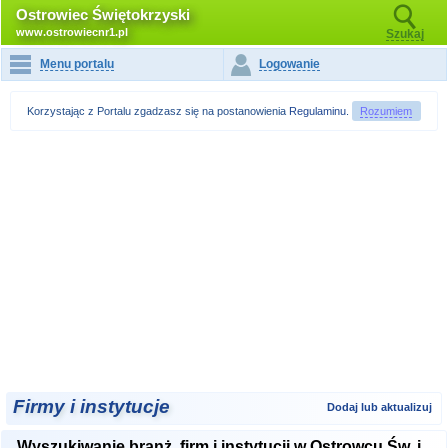
Ostrowiec Świętokrzyski
www.ostrowiecnr1.pl
Szukaj
Menu portalu
Logowanie
Korzystając z Portalu zgadzasz się na postanowienia
Regulaminu
.
Rozumiem
Firmy i instytucje
Dodaj lub aktualizuj
Wyszukiwanie branż, firm i instytucji w Ostrowcu Św. i