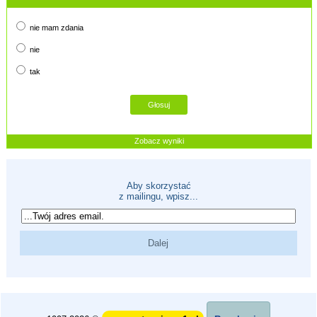
nie mam zdania
nie
tak
Zobacz wyniki
Aby skorzystać
z mailingu, wpisz...