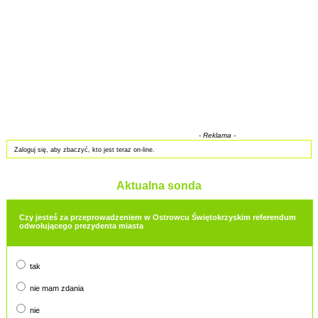
- Reklama -
Zaloguj się, aby zbaczyć, kto jest teraz on-line.
Aktualna sonda
Czy jesteś za przeprowadzeniem w Ostrowcu Świętokrzyskim referendum
odwołującego prezydenta miasta
tak
nie mam zdania
nie