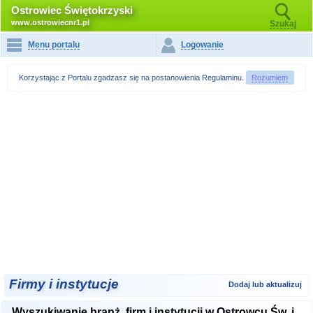
Ostrowiec Świętokrzyski
www.ostrowiecnr1.pl
Szukaj
Menu portalu
Logowanie
Korzystając z Portalu zgadzasz się na postanowienia
Regulaminu
.
Rozumiem
Firmy i instytucje
Dodaj lub aktualizuj
Wyszukiwanie branż, firm i instytucji w Ostrowcu Św. i