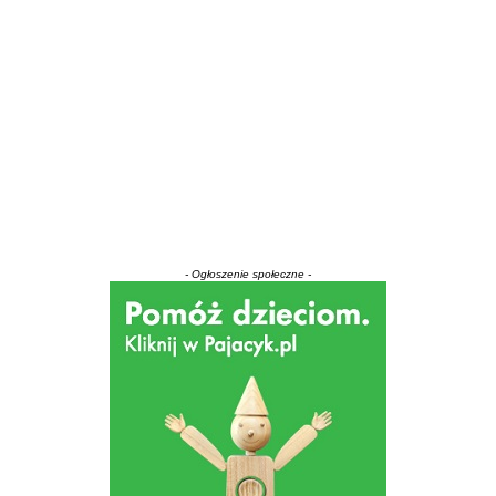
- Ogłoszenie społeczne -