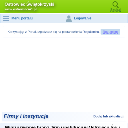
Ostrowiec Świętokrzyski
www.ostrowiecnr1.pl
Szukaj
Menu portalu
Logowanie
Korzystając z Portalu zgadzasz się na postanowienia
Regulaminu
.
Rozumiem
Firmy i instytucje
Dodaj lub aktualizuj
Wyszukiwanie branż, firm i instytucji w Ostrowcu Św. i