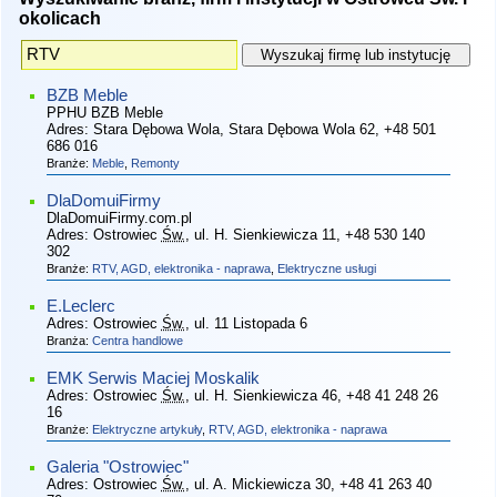
okolicach
BZB Meble
PPHU BZB Meble
Adres:
Stara Dębowa Wola, Stara Dębowa Wola 62
, +48 501
686 016
Branże:
Meble
,
Remonty
DlaDomuiFirmy
DlaDomuiFirmy.com.pl
Adres:
Ostrowiec
Św.
, ul. H. Sienkiewicza 11
, +48 530 140
302
Branże:
RTV, AGD, elektronika - naprawa
,
Elektryczne usługi
E.Leclerc
Adres:
Ostrowiec
Św.
, ul. 11 Listopada 6
Branża:
Centra handlowe
EMK Serwis Maciej Moskalik
Adres:
Ostrowiec
Św.
, ul. H. Sienkiewicza 46
, +48 41 248 26
16
Branże:
Elektryczne artykuły
,
RTV, AGD, elektronika - naprawa
Galeria "Ostrowiec"
Adres:
Ostrowiec
Św.
, ul. A. Mickiewicza 30
, +48 41 263 40