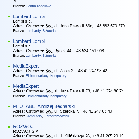
70
Branża:
Centra handlowe
Lombard Lombi
Lombi s.c.
Adres:
Ostrowiec
Św.
, al. Jana Pawła II 83c
, +48 883 570 270
Branże:
Lombardy
,
Biżuteria
Lombard Lombi
Lombi s.c.
Adres:
Ostrowiec
Św.
, Rynek 44
, +48 534 151 908
Branże:
Lombardy
,
Biżuteria
MediaExpert
Adres:
Ostrowiec
Św.
, ul. Żabia 2
, +48 41 247 98 42
Branże:
Elektromarkety
,
Komputery
MediaExpert
Adres:
Ostrowiec
Św.
, al. Jana Pawła II 73
, +48 41 274 86 74
Branże:
Elektromarkety
,
Komputery
PHU "ABE" Andrzej Bednarski
Adres:
Ostrowiec
Św.
, ul. Szeroka 7
, +48 41 247 63 40
Branże:
Komputery
,
Oprogramowanie
ROZWÓJ
ROZWÓJ S.A.
Adres:
Ostrowiec
Św.
, ul. J. Kilińskiego 26
, +48 41 265 20 15