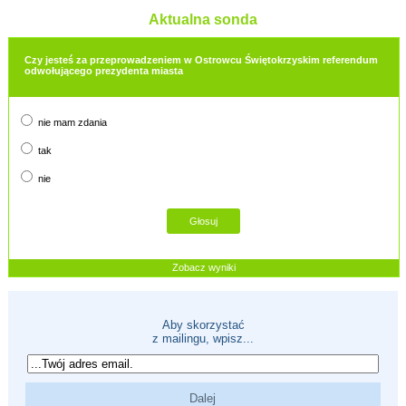
Aktualna sonda
Czy jesteś za przeprowadzeniem w Ostrowcu Świętokrzyskim referendum
odwołującego prezydenta miasta
nie mam zdania
tak
nie
Zobacz wyniki
Aby skorzystać
z mailingu, wpisz...