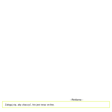
- Reklama -
Zaloguj się, aby zbaczyć, kto jest teraz on-line.