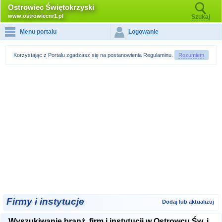
Ostrowiec Świętokrzyski
www.ostrowiecnr1.pl
Szukaj
Menu portalu
Logowanie
Korzystając z Portalu zgadzasz się na postanowienia
Regulaminu
.
Rozumiem
Firmy i instytucje
Dodaj lub aktualizuj
Wyszukiwanie branż, firm i instytucji w Ostrowcu Św. i