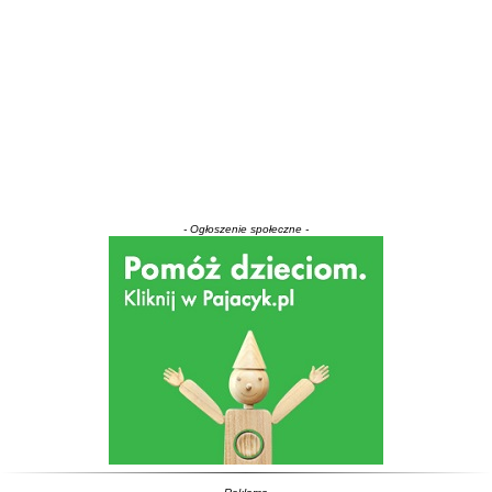
- Ogłoszenie społeczne -