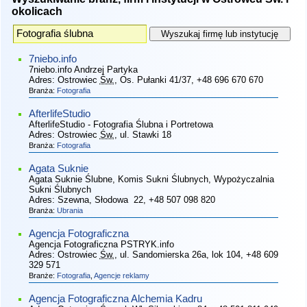
okolicach
7niebo.info
7niebo.info Andrzej Partyka
Adres:
Ostrowiec
Św.
, Os. Pułanki 41/37
, +48 696 670 670
Branża:
Fotografia
AfterlifeStudio
AfterlifeStudio - Fotografia Ślubna i Portretowa
Adres:
Ostrowiec
Św.
, ul. Stawki 18
Branża:
Fotografia
Agata Suknie
Agata Suknie Ślubne, Komis Sukni Ślubnych, Wypożyczalnia
Sukni Ślubnych
Adres:
Szewna, Słodowa 22
, +48 507 098 820
Branża:
Ubrania
Agencja Fotograficzna
Agencja Fotograficzna PSTRYK.info
Adres:
Ostrowiec
Św.
, ul. Sandomierska 26a, lok 104
, +48 609
329 571
Branże:
Fotografia
,
Agencje reklamy
Agencja Fotograficzna Alchemia Kadru