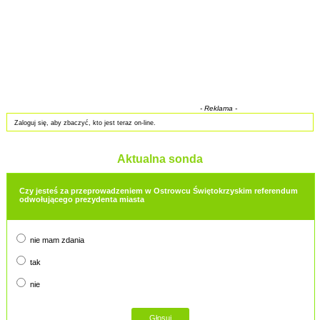
- Reklama -
Zaloguj się, aby zbaczyć, kto jest teraz on-line.
Aktualna sonda
Czy jesteś za przeprowadzeniem w Ostrowcu Świętokrzyskim referendum
odwołującego prezydenta miasta
nie mam zdania
tak
nie