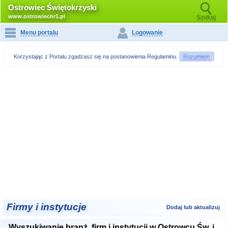
Ostrowiec Świętokrzyski
www.ostrowiecnr1.pl
Szukaj
Menu portalu
Logowanie
Korzystając z Portalu zgadzasz się na postanowienia
Regulaminu
.
Rozumiem
Firmy i instytucje
Dodaj lub aktualizuj
Wyszukiwanie branż, firm i instytucji w Ostrowcu Św. i