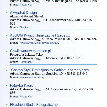
Adres:
Ostrowiec
Św.
, ul. Wł. Sikorskiego 84
, +48 501 811 949
Branża:
Fotografia
Akwadrat Design
Akwadrat Robert Sławek
Adres:
Ostrowiec
Św.
, ul. H. Sienkiewicza 65
, +48 533 615
599
Branża:
Grafika
ALLIUM Kwiaty i Inne Ładne Rzeczy...
Adres:
Ostrowiec
Św.
, al. Jana Pawła II 61D
, +48 509 594 724
Branże:
Kwiaciarnie
,
Dekoracyjne artykuły
Chwilewartewspomnien.pl
Fotografia Łukasz Telak
Adres:
Ostrowiec
Św.
, ul. Modra 7
, +48 501 813 315
Branża:
Fotografia
"Cosmo Styl'' Profesjonalny Gabinet Kosmetyczny
Adres:
Ostrowiec
Św.
, ul. Stodolna 10
, +48 511 115 444
Branża:
Kosmetyczne salony
Fabryka Kadru
Adres:
Ostrowiec
Św.
, ul. Sł. Czerwińskiego 12
, +48 517 188
866
Branża:
Fotografia
FFashion Studio Fotograficzne