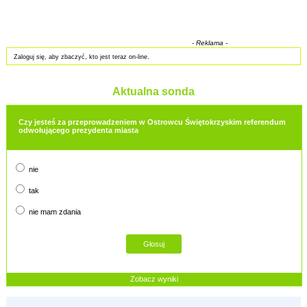
- Reklama -
Zaloguj się, aby zbaczyć, kto jest teraz on-line.
Aktualna sonda
Czy jesteś za przeprowadzeniem w Ostrowcu Świętokrzyskim referendum
odwołującego prezydenta miasta
nie
tak
nie mam zdania
Zobacz wyniki