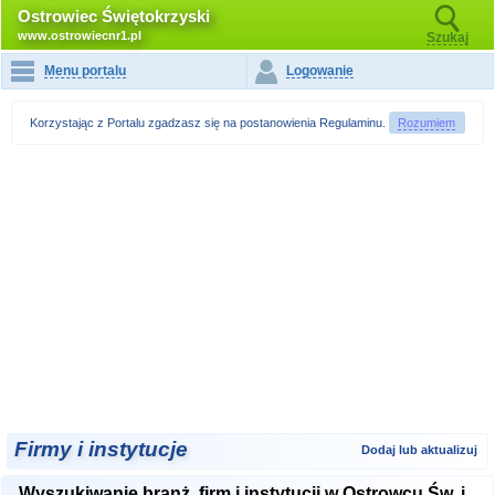
Ostrowiec Świętokrzyski
www.ostrowiecnr1.pl
Szukaj
Menu portalu
Logowanie
Korzystając z Portalu zgadzasz się na postanowienia
Regulaminu
.
Rozumiem
Firmy i instytucje
Dodaj lub aktualizuj
Wyszukiwanie branż, firm i instytucji w Ostrowcu Św. i