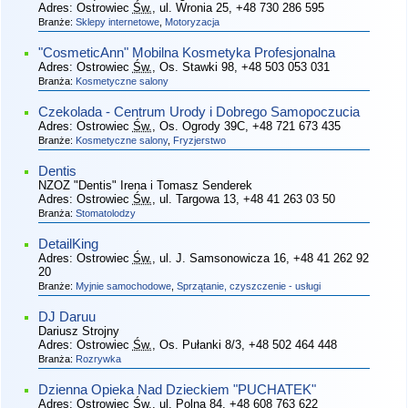
Adres:
Ostrowiec
Św.
, ul. Wronia 25
, +48 730 286 595
Branże:
Sklepy internetowe
,
Motoryzacja
"CosmeticAnn" Mobilna Kosmetyka Profesjonalna
Adres:
Ostrowiec
Św.
, Os. Stawki 98
, +48 503 053 031
Branża:
Kosmetyczne salony
Czekolada - Centrum Urody i Dobrego Samopoczucia
Adres:
Ostrowiec
Św.
, Os. Ogrody 39C
, +48 721 673 435
Branże:
Kosmetyczne salony
,
Fryzjerstwo
Dentis
NZOZ "Dentis" Irena i Tomasz Senderek
Adres:
Ostrowiec
Św.
, ul. Targowa 13
, +48 41 263 03 50
Branża:
Stomatolodzy
DetailKing
Adres:
Ostrowiec
Św.
, ul. J. Samsonowicza 16
, +48 41 262 92
20
Branże:
Myjnie samochodowe
,
Sprzątanie, czyszczenie - usługi
DJ Daruu
Dariusz Strojny
Adres:
Ostrowiec
Św.
, Os. Pułanki 8/3
, +48 502 464 448
Branża:
Rozrywka
Dzienna Opieka Nad Dzieckiem "PUCHATEK"
Adres:
Ostrowiec
Św.
, ul. Polna 84
, +48 608 763 622