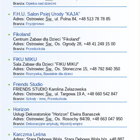
Branża:
Opieka nad dziećmi
F.H.U. Salon Psiej Urody "KAJA"
Adres:
Ostrowiec
Św.
, ul. Polna 84
, +48 513 78 78 85
Branża:
Fryzjerstwo
Fikoland
Centrum Zabaw dla Dzieci "Fikoland"
Adres:
Ostrowiec
Św.
, Os. Ogrody 28
, +48 41 249 15 00
Branża:
Przedszkola
FIKU MIKU
Sala Zabaw dla Dzieci "FIKU MIKU"
Adres:
Ostrowiec
Św.
, Os. Słoneczne 15
, +48 792 840 350
Branże:
Rozrywka
,
Bawialnie dla dzieci
Friends Studio
FRIENDS STUDIO Karolina Żelazowska
Adres:
Ostrowiec
Św.
, ul. Targowa 19 A
, +48 660 542 847
Branże:
Szkoły - inne
,
Przedszkola
Horizon
Usługi Dekoratorskie "Horizon" Elwira Banaszek
Adres:
Ostrowiec
Św.
, Os. Rosochy 84/39
, +48 663 047 950
Branże:
Dekoracyjne artykuły
,
Wystrój wnętrz
Karczma Leśna
Adres:
Stara Dębowa Wola, Stara Dębowa Wola b/n
, +48 887