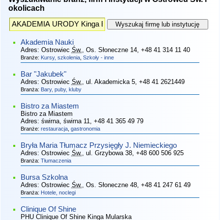
okolicach
Akademia Nauki
Adres:
Ostrowiec
Św.
, Os. Słoneczne 14
, +48 41 314 11 40
Branże:
Kursy, szkolenia
,
Szkoły - inne
Bar "Jakubek"
Adres:
Ostrowiec
Św.
, ul. Akademicka 5
, +48 41 2621449
Branża:
Bary, puby, kluby
Bistro za Miastem
Bistro za Miastem
Adres:
świrna, świrna 11
, +48 41 365 49 79
Branże:
restauracja
,
gastronomia
Bryła Maria Tłumacz Przysięgły J. Niemieckiego
Adres:
Ostrowiec
Św.
, ul. Grzybowa 38
, +48 600 506 925
Branża:
Tłumaczenia
Bursa Szkolna
Adres:
Ostrowiec
Św.
, Os. Słoneczne 48
, +48 41 247 61 49
Branża:
Hotele, noclegi
Clinique Of Shine
PHU Clinique Of Shine Kinga Mularska