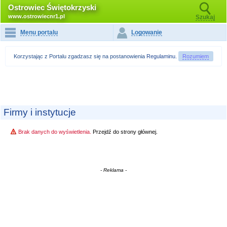
Ostrowiec Świętokrzyski
www.ostrowiecnr1.pl
Szukaj
Menu portalu
Logowanie
Korzystając z Portalu zgadzasz się na postanowienia
Regulaminu
.
Rozumiem
Firmy i instytucje
Brak danych do wyświetlenia.
Przejdź do strony głównej.
- Reklama -