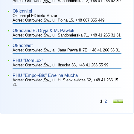
Adres:
Ostrowiec
Św.
, ul. Sandomierska 12
, +48 41 265 42 39
Okienni.pl
Okienni.pl Elżbieta Mazur
Adres:
Ostrowiec
Św.
, ul. Polna 15
, +48 607 355 449
Oknoland E. Dryja & M. Pawluk
Adres:
Ostrowiec
Św.
, ul. Sandomierska 71
, +48 41 265 31 31
Oknoplast
Adres:
Ostrowiec
Św.
, al. Jana Pawła II 7E
, +48 41 266 53 31
PHU "DomLux"
Adres:
Ostrowiec
Św.
, ul. Iłżecka 36
, +48 41 263 55 99
PHU "Empol-Bis" Ewelina Mucha
Adres:
Ostrowiec
Św.
, ul. H. Sienkiewicza 62
, +48 41 266 15
21
1
2