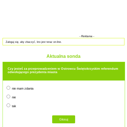
- Reklama -
Zaloguj się, aby zbaczyć, kto jest teraz on-line.
Aktualna sonda
Czy jesteś za przeprowadzeniem w Ostrowcu Świętokrzyskim referendum
odwołującego prezydenta miasta
nie mam zdania
nie
tak