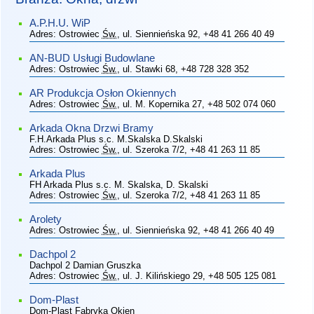
A.P.H.U. WiP
Adres:
Ostrowiec
Św.
, ul. Siennieńska 92
, +48 41 266 40 49
AN-BUD Usługi Budowlane
Adres:
Ostrowiec
Św.
, ul. Stawki 68
, +48 728 328 352
AR Produkcja Osłon Okiennych
Adres:
Ostrowiec
Św.
, ul. M. Kopernika 27
, +48 502 074 060
Arkada Okna Drzwi Bramy
F.H.Arkada Plus s.c. M.Skalska D.Skalski
Adres:
Ostrowiec
Św.
, ul. Szeroka 7/2
, +48 41 263 11 85
Arkada Plus
FH Arkada Plus s.c. M. Skalska, D. Skalski
Adres:
Ostrowiec
Św.
, ul. Szeroka 7/2
, +48 41 263 11 85
Arolety
Adres:
Ostrowiec
Św.
, ul. Siennieńska 92
, +48 41 266 40 49
Dachpol 2
Dachpol 2 Damian Gruszka
Adres:
Ostrowiec
Św.
, ul. J. Kilińskiego 29
, +48 505 125 081
Dom-Plast
Dom-Plast Fabryka Okien