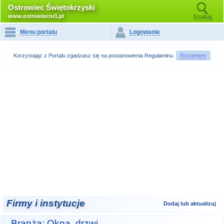
Ostrowiec Świętokrzyski
www.ostrowiecnr1.pl
Szukaj
Menu portalu
Logowanie
Korzystając z Portalu zgadzasz się na postanowienia
Regulaminu
.
Rozumiem
Firmy i instytucje
Dodaj lub aktualizuj
Branża: Okna, drzwi