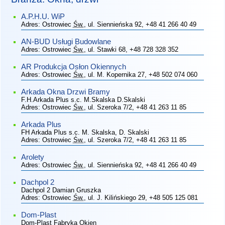
A.P.H.U. WiP
Adres:
Ostrowiec
Św.
, ul. Siennieńska 92
, +48 41 266 40 49
AN-BUD Usługi Budowlane
Adres:
Ostrowiec
Św.
, ul. Stawki 68
, +48 728 328 352
AR Produkcja Osłon Okiennych
Adres:
Ostrowiec
Św.
, ul. M. Kopernika 27
, +48 502 074 060
Arkada Okna Drzwi Bramy
F.H.Arkada Plus s.c. M.Skalska D.Skalski
Adres:
Ostrowiec
Św.
, ul. Szeroka 7/2
, +48 41 263 11 85
Arkada Plus
FH Arkada Plus s.c. M. Skalska, D. Skalski
Adres:
Ostrowiec
Św.
, ul. Szeroka 7/2
, +48 41 263 11 85
Arolety
Adres:
Ostrowiec
Św.
, ul. Siennieńska 92
, +48 41 266 40 49
Dachpol 2
Dachpol 2 Damian Gruszka
Adres:
Ostrowiec
Św.
, ul. J. Kilińskiego 29
, +48 505 125 081
Dom-Plast
Dom-Plast Fabryka Okien