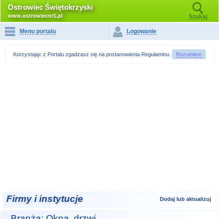
Ostrowiec Świętokrzyski
www.ostrowiecnr1.pl
Szukaj
Menu portalu
Logowanie
Korzystając z Portalu zgadzasz się na postanowienia
Regulaminu
.
Rozumiem
Firmy i instytucje
Dodaj lub aktualizuj
Branża: Okna, drzwi