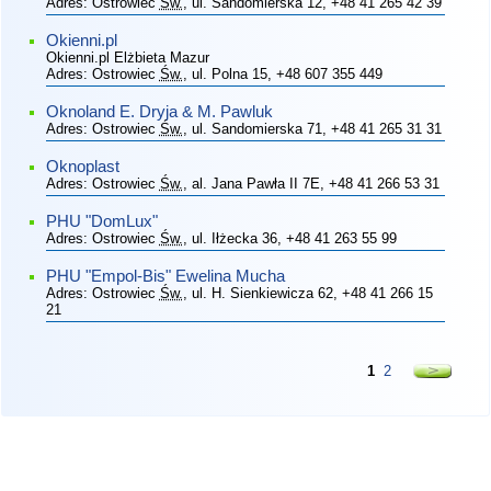
Adres:
Ostrowiec
Św.
, ul. Sandomierska 12
, +48 41 265 42 39
Okienni.pl
Okienni.pl Elżbieta Mazur
Adres:
Ostrowiec
Św.
, ul. Polna 15
, +48 607 355 449
Oknoland E. Dryja & M. Pawluk
Adres:
Ostrowiec
Św.
, ul. Sandomierska 71
, +48 41 265 31 31
Oknoplast
Adres:
Ostrowiec
Św.
, al. Jana Pawła II 7E
, +48 41 266 53 31
PHU "DomLux"
Adres:
Ostrowiec
Św.
, ul. Iłżecka 36
, +48 41 263 55 99
PHU "Empol-Bis" Ewelina Mucha
Adres:
Ostrowiec
Św.
, ul. H. Sienkiewicza 62
, +48 41 266 15
21
1
2