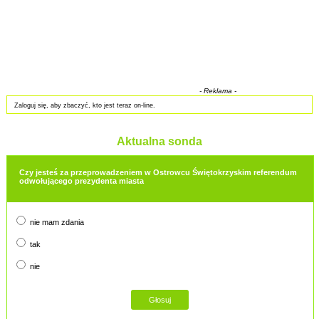
- Reklama -
Zaloguj się, aby zbaczyć, kto jest teraz on-line.
Aktualna sonda
Czy jesteś za przeprowadzeniem w Ostrowcu Świętokrzyskim referendum
odwołującego prezydenta miasta
nie mam zdania
tak
nie