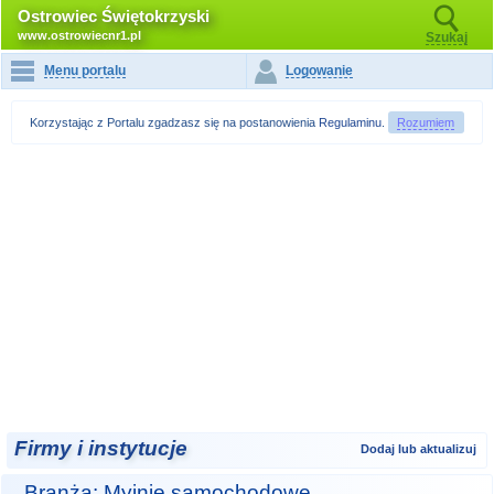
Ostrowiec Świętokrzyski
www.ostrowiecnr1.pl
Szukaj
Menu portalu
Logowanie
Korzystając z Portalu zgadzasz się na postanowienia
Regulaminu
.
Rozumiem
Firmy i instytucje
Dodaj lub aktualizuj
Branża: Myjnie samochodowe