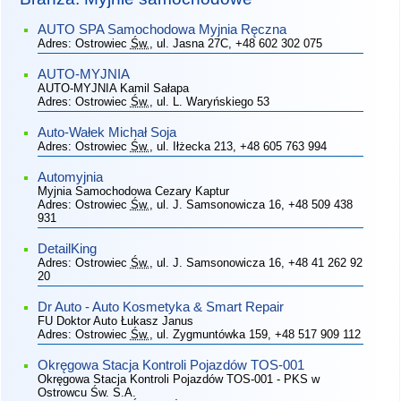
AUTO SPA Samochodowa Myjnia Ręczna
Adres:
Ostrowiec
Św.
, ul. Jasna 27C
, +48 602 302 075
AUTO-MYJNIA
AUTO-MYJNIA Kamil Sałapa
Adres:
Ostrowiec
Św.
, ul. L. Waryńskiego 53
Auto-Wałek Michał Soja
Adres:
Ostrowiec
Św.
, ul. Iłżecka 213
, +48 605 763 994
Automyjnia
Myjnia Samochodowa Cezary Kaptur
Adres:
Ostrowiec
Św.
, ul. J. Samsonowicza 16
, +48 509 438
931
DetailKing
Adres:
Ostrowiec
Św.
, ul. J. Samsonowicza 16
, +48 41 262 92
20
Dr Auto - Auto Kosmetyka & Smart Repair
FU Doktor Auto Łukasz Janus
Adres:
Ostrowiec
Św.
, ul. Zygmuntówka 159
, +48 517 909 112
Okręgowa Stacja Kontroli Pojazdów TOS-001
Okręgowa Stacja Kontroli Pojazdów TOS-001 - PKS w
Ostrowcu Św. S.A.