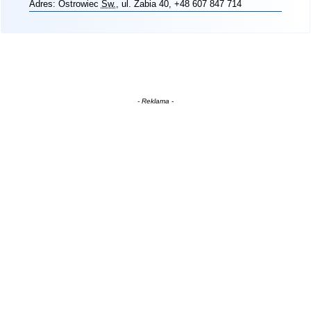
Adres:
Ostrowiec
Św.
, ul. Żabia 40
, +48 607 847 714
- Reklama -