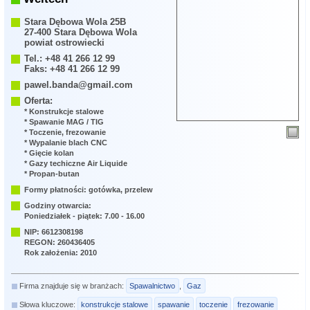
Stara Dębowa Wola 25B
27-400 Stara Dębowa Wola
powiat ostrowiecki
Tel.: +48 41 266 12 99
Faks: +48 41 266 12 99
pawel.banda@gmail.com
Oferta:
* Konstrukcje stalowe
* Spawanie MAG / TIG
* Toczenie, frezowanie
* Wypalanie blach CNC
* Gięcie kolan
* Gazy techiczne Air Liquide
* Propan-butan
Formy płatności: gotówka, przelew
Godziny otwarcia:
Poniedziałek - piątek: 7.00 - 16.00
NIP: 6612308198
REGON: 260436405
Rok założenia: 2010
Firma znajduje się w branżach:
Spawalnictwo
,
Gaz
Słowa kluczowe:
konstrukcje stalowe
spawanie
toczenie
frezowanie