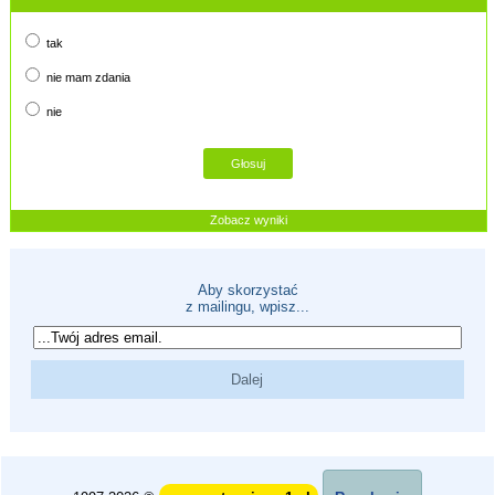
tak
nie mam zdania
nie
Zobacz wyniki
Aby skorzystać
z mailingu, wpisz...