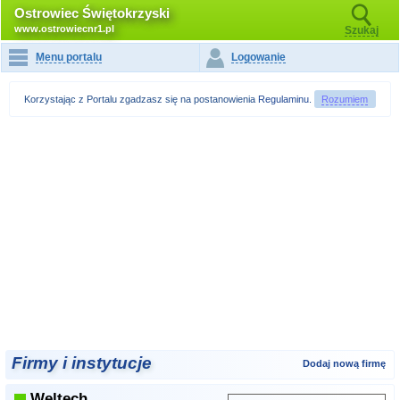
Ostrowiec Świętokrzyski
www.ostrowiecnr1.pl
Szukaj
Menu portalu
Logowanie
Korzystając z Portalu zgadzasz się na postanowienia
Regulaminu
.
Rozumiem
Firmy i instytucje
Dodaj nową firmę
Weltech