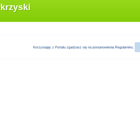
krzyski
Korzystając z Portalu zgadzasz się na postanowienia
Regulaminu
.