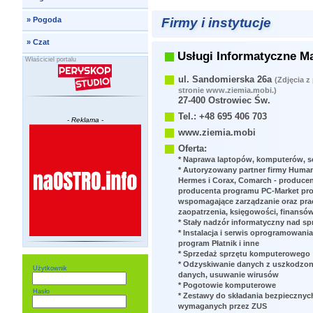
Firmy i instytucje
»
Pogoda
»
Czat
Usługi Informatyczne Ma
Właściciel portalu
ul. Sandomierska 26a
(Zdjęcia z
stronie www.ziemia.mobi.)
27-400 Ostrowiec Św.
Tel.: +48 695 406 703
- Reklama -
www.ziemia.mobi
Oferta:
* Naprawa laptopów, komputerów, s
* Autoryzowany partner firmy Huma
Hermes i Corax, Comarch - producen
producenta programu PC-Market pr
wspomagające zarządzanie oraz prac
zaopatrzenia, księgowości, finansów,
* Stały nadzór informatyczny nad 
* Instalacja i serwis oprogramowani
program Płatnik i inne
* Sprzedaż sprzętu komputerowego
* Odzyskiwanie danych z uszkodzon
Użytkownik
danych, usuwanie wirusów
* Pogotowie komputerowe
Hasło
* Zestawy do składania bezpiecznyc
wymaganych przez ZUS