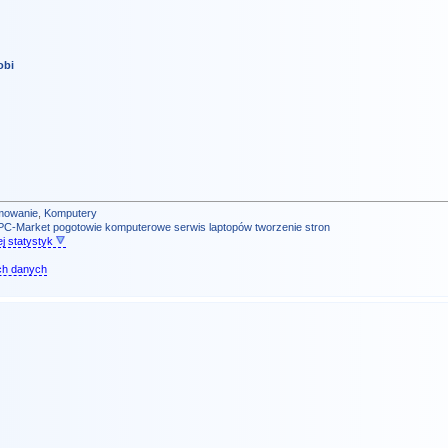
obi
mowanie
,
Komputery
PC-Market
pogotowie komputerowe
serwis laptopów
tworzenie stron
j statystyk
ch danych