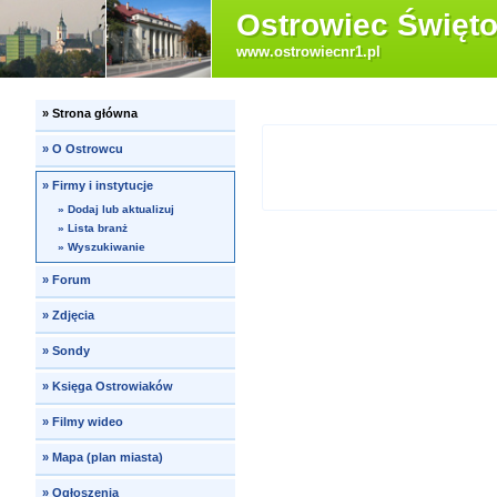
Ostrowiec Święto
www.ostrowiecnr1.pl
»
Strona główna
»
O Ostrowcu
»
Firmy i instytucje
»
Dodaj lub aktualizuj
»
Lista branż
»
Wyszukiwanie
»
Forum
»
Zdjęcia
»
Sondy
»
Księga Ostrowiaków
»
Filmy wideo
»
Mapa (plan miasta)
»
Ogłoszenia