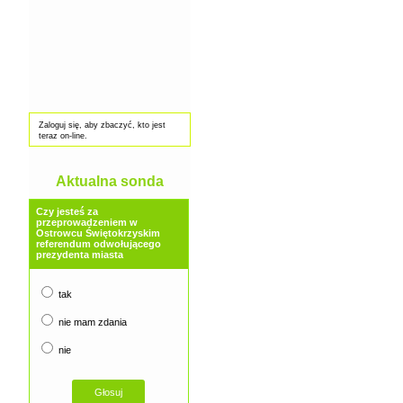
Zaloguj się, aby zbaczyć, kto jest
teraz on-line.
Aktualna sonda
Czy jesteś za
przeprowadzeniem w
Ostrowcu Świętokrzyskim
referendum odwołującego
prezydenta miasta
tak
nie mam zdania
nie