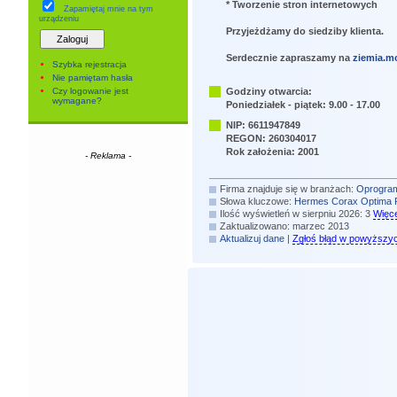
* Tworzenie stron internetowych
Zapamiętaj mnie
na tym
urządzeniu
Przyjeżdżamy do siedziby klienta.
Serdecznie zapraszamy na
ziemia.m
Szybka rejestracja
Nie pamiętam hasła
Czy logowanie jest
Godziny otwarcia:
wymagane?
Poniedziałek - piątek: 9.00 - 17.00
NIP: 6611947849
REGON: 260304017
Rok założenia: 2001
- Reklama -
Firma znajduje się w branżach:
Oprogra
Słowa kluczowe:
Hermes
Corax
Optima
Ilość wyświetleń w sierpniu 2026: 3
Więce
Zaktualizowano: marzec 2013
Aktualizuj dane
|
Zgłoś błąd w powyższy