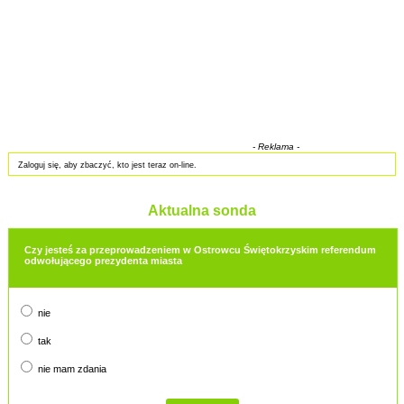
- Reklama -
Zaloguj się, aby zbaczyć, kto jest teraz on-line.
Aktualna sonda
Czy jesteś za przeprowadzeniem w Ostrowcu Świętokrzyskim referendum
odwołującego prezydenta miasta
nie
tak
nie mam zdania