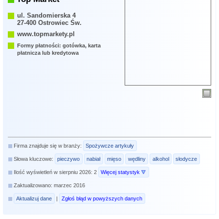
ul. Sandomierska 4
27-400 Ostrowiec Św.
www.topmarkety.pl
Formy płatności: gotówka, karta
płatnicza lub kredytowa
Firma znajduje się w branży:
Spożywcze artykuły
Słowa kluczowe:
pieczywo
nabiał
mięso
wędliny
alkohol
słodycze
Ilość wyświetleń w sierpniu 2026: 2
Więcej statystyk
Zaktualizowano: marzec 2016
Aktualizuj dane
|
Zgłoś błąd w powyższych danych