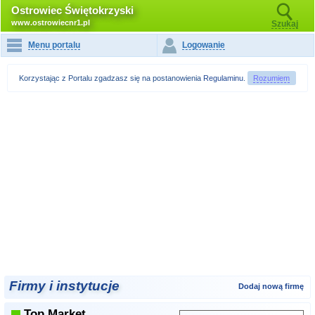
Ostrowiec Świętokrzyski
www.ostrowiecnr1.pl
Szukaj
Menu portalu
Logowanie
Korzystając z Portalu zgadzasz się na postanowienia
Regulaminu
.
Rozumiem
Firmy i instytucje
Dodaj nową firmę
Top Market