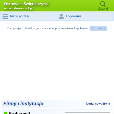
Ostrowiec Świętokrzyski
www.ostrowiecnr1.pl
Szukaj
Menu portalu
Logowanie
Korzystając z Portalu zgadzasz się na postanowienia
Regulaminu
.
Rozumiem
Firmy i instytucje
Dodaj nową firmę
Proficredit