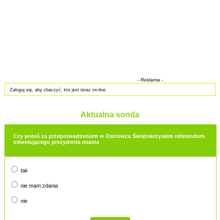
- Reklama -
Zaloguj się, aby zbaczyć, kto jest teraz on-line.
Aktualna sonda
Czy jesteś za przeprowadzeniem w Ostrowcu Świętokrzyskim referendum
odwołującego prezydenta miasta
tak
nie mam zdania
nie