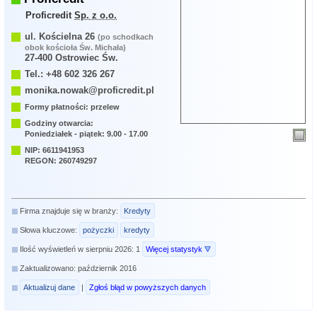
Proficredit
Sp. z o.o.
ul. Kościelna 26
(po schodkach
obok kościoła Św. Michała)
27-400 Ostrowiec Św.
Tel.: +48 602 326 267
monika.nowak@proficredit.pl
Formy płatności: przelew
Godziny otwarcia:
Poniedziałek - piątek: 9.00 - 17.00
NIP: 6611941953
REGON: 260749297
Firma znajduje się w branży:
Kredyty
Słowa kluczowe:
pożyczki
kredyty
Ilość wyświetleń w sierpniu 2026: 1
Więcej statystyk
Zaktualizowano: październik 2016
Aktualizuj dane
|
Zgłoś błąd w powyższych danych