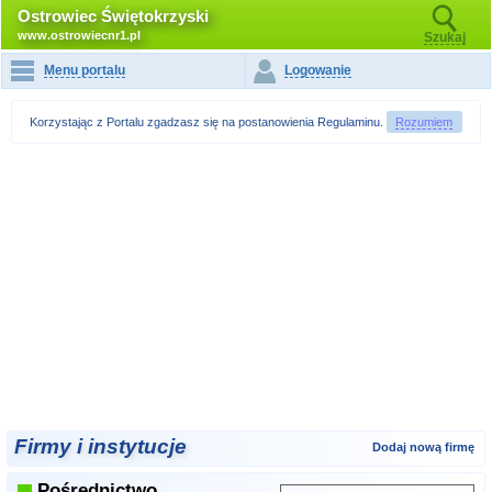
Ostrowiec Świętokrzyski
www.ostrowiecnr1.pl
Szukaj
Menu portalu
Logowanie
Korzystając z Portalu zgadzasz się na postanowienia
Regulaminu
.
Rozumiem
Firmy i instytucje
Dodaj nową firmę
Pośrednictwo