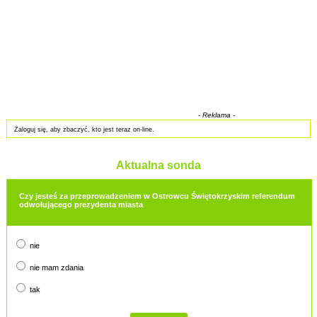
- Reklama -
Zaloguj się, aby zbaczyć, kto jest teraz on-line.
Aktualna sonda
Czy jesteś za przeprowadzeniem w Ostrowcu Świętokrzyskim referendum
odwołującego prezydenta miasta
nie
nie mam zdania
tak