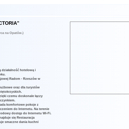
ICTORIA"
wca na Opatów.)
 działalność hotelową i
oku.
krajowej Radom - Rzeszów w
służbowe oraz dla turystów
iętokrzyskich.
ięki czemu doskonale łączy
czynkiem.
iada komfortowe pokoje z
ączeniem do Internetu. Na terenie
wodowy dostęp do Internetu Wi-Fi.
ajduje się Restauracja
wuje smaczne dania kuchni