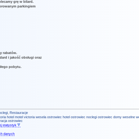
lecamy grę w bilard.
torowanym parkingiem
y rabatów.
rd i jakość obsługi oraz
iłego pobytu.
oclegi
,
Restauracje
toria
hotel
motel victoria
wesela ostrowiec
hotel ostrowiec
noclegi ostrowiec
domy weselne
w
racja ostrowiec
j statystyk
ch danych