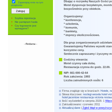
Dbając o rozrywkę Naszych Gości po
Zapamiętaj mnie
na tym
Motel dysponuje bezpłatnym, moni
urządzeniu
bezpośrednio przy obiekcie.
Organizujemy:
Szybka rejestracja
* konferencje,
Nie pamiętam hasła
* szkolenia,
Czy logowanie jest
* komunie,
wymagane?
* bankiety,
* imprezy okolicznościowe.
Dla grup zorganizowanych udzielam
- Reklama -
Gwarantujemy Państwu wysoki standa
korzystne ceny.
Serdecznie zapraszamy i życzymy m
Godziny otwarcia:
Motel czynny cała dobę.
Restauracja czynna do godz. 22.00.
NIP: 661-000-42-64
Rok założenia: 1993
Liczba zatrudnionych osób: 6
Firma znajduje się w branżach:
Hotele, n
Słowa kluczowe:
noclegi
wesela
hotel vic
hotel jacentow
restauracja victoria
restau
Ilość wyświetleń w sierpniu 2026: 1
Więce
Zaktualizowano: czerwiec 2011
Aktualizuj dane
|
Zgłoś błąd w powyższy