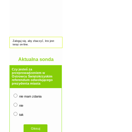
Zaloguj się, aby zbaczyć, kto jest
teraz on-line.
Aktualna sonda
Czy jesteś za
przeprowadzeniem w
Ostrowcu Świętokrzyskim
referendum odwołującego
prezydenta miasta
nie mam zdania
nie
tak