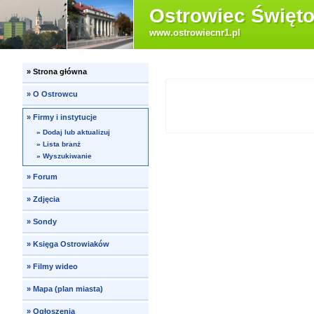
Ostrowiec Święto
www.ostrowiecnr1.pl
»
Strona główna
»
O Ostrowcu
»
Firmy i instytucje
»
Dodaj lub aktualizuj
»
Lista branż
»
Wyszukiwanie
»
Forum
»
Zdjęcia
»
Sondy
»
Księga Ostrowiaków
»
Filmy wideo
»
Mapa (plan miasta)
»
Ogłoszenia