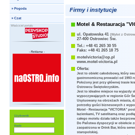
Firmy i instytucje
»
Pogoda
»
Czat
Motel & Restauracja "V
Właściciel portalu
ul. Opatowska 41
(Wylot z Ostro
27-400 Ostrowiec Św.
Tel.: +48 41 265 30 55
Faks: +48 41 265 18 75
- Reklama -
motelvictoria@op.pl
www.motel-victoria.pl
Oferta:
Jest to obiekt całodobowy, który swą
gastronomiczną prowadzi od 1993 r
Położony jest przy głównej trasie 
Ostrowcu Świętokrzyskim.
Jest to idealne miejsce na wyjazdy 
wypoczywających w regionie Gór Św
Usytuowany na obrzeżach miasta, dz
potrzeby gości biznesowych z wypo
Motel - Restauracja "VICTORIA" pos
łazienkami, TV satelitarną oraz podł
Użytkownik
całego motelu działa także bezprze
Do Państwa dyspozycji w obiekcie zn
Hasło
zaopatrzona w Drink Bar, która ser
staropolskiej.