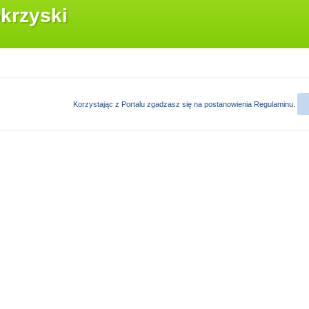
krzyski
Korzystając z Portalu zgadzasz się na postanowienia
Regulaminu
.