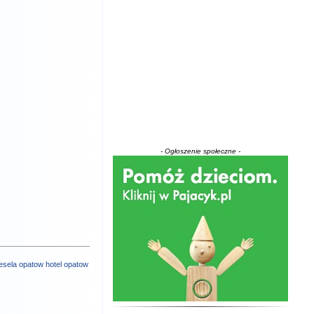
- Ogłoszenie społeczne -
esela opatow
hotel opatow