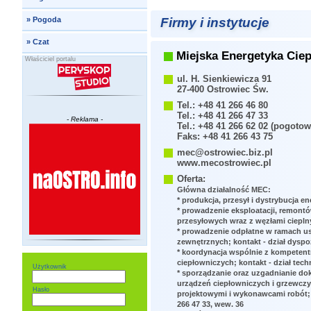
Firmy i instytucje
»
Pogoda
»
Czat
Miejska Energetyka Ciepl
Właściciel portalu
ul. H. Sienkiewicza 91
27-400 Ostrowiec Św.
Tel.: +48 41 266 46 80
Tel.: +48 41 266 47 33
- Reklama -
Tel.: +48 41 266 62 02 (pogotow
Faks: +48 41 266 43 75
mec@ostrowiec.biz.pl
www.mecostrowiec.pl
Oferta:
Główna działalność MEC:
* produkcja, przesył i dystrybucja ene
* prowadzenie eksploatacji, remontów
przesyłowych wraz z węzłami ciepln
* prowadzenie odpłatne w ramach us
zewnętrznych; kontakt - dział dyspozyc
* koordynacja wspólnie z kompetent
ciepłowniczych; kontakt - dział techn
Użytkownik
* sporządzanie oraz uzgadnianie do
urządzeń ciepłowniczych i grzewczy
Hasło
projektowymi i wykonawcami robót; ko
266 47 33, wew. 36