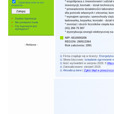
* współpraca z inwestorami i udzia
Zapamiętaj mnie
na tym
inwestycji; kontakt - dział techniczny
urządzeniu
* prowadzenie działalności laborator
dla potrzeb własnych i zlecenia; konta
* wynajem sprzętu: samochody cięż
Szybka rejestracja
ładowarka, koparka; kontakt - dział t
Nie pamiętam hasła
* montaż i dozór liczników ciepła kon
Czy logowanie jest
(41) 266 75 907
wymagane?
* dystrybucja energii elektrycznej n
NIP: 6610000208
REGON: 290513364
- Reklama -
Rok założenia: 1991
Firma znajduje się w branży:
Energetyka
Słowa kluczowe:
ocieplanie
ogrzewanie
e
Ilość wyświetleń w sierpniu 2026: 5
Więce
Zaktualizowano: sierpień 2016
Aktualizuj dane
|
Zgłoś błąd w powyższy