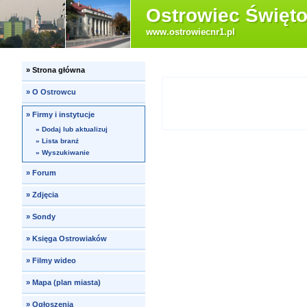
Ostrowiec Święto
www.ostrowiecnr1.pl
»
Strona główna
»
O Ostrowcu
»
Firmy i instytucje
»
Dodaj lub aktualizuj
»
Lista branż
»
Wyszukiwanie
»
Forum
»
Zdjęcia
»
Sondy
»
Księga Ostrowiaków
»
Filmy wideo
»
Mapa (plan miasta)
»
Ogłoszenia