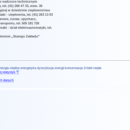
ł w nadzorze technicznym
, tel. (41) 266 47 33, wew. 36
yjnej w dziedzinie ciepłownictwa
kt - ciepłownia, tel. (41) 263 13 03
arowe, żuraw, spychacz,
ransportu, tel. 505 181 726
takt - dział elektroautomatyki, tel.
a terenie „Starego Zakładu”
nergia cieplna
energetyka
dystrybucja energii
konserwacja źródeł ciepła
j statystyk
ch danych