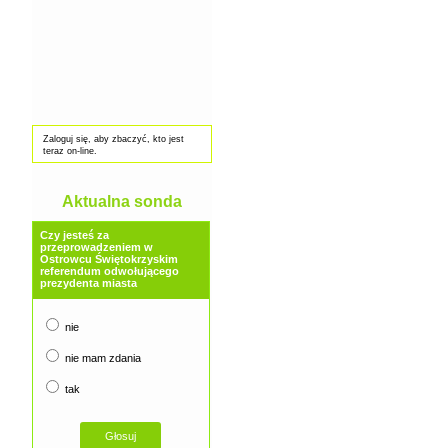
Zaloguj się, aby zbaczyć, kto jest
teraz on-line.
Aktualna sonda
Czy jesteś za
przeprowadzeniem w
Ostrowcu Świętokrzyskim
referendum odwołującego
prezydenta miasta
nie
nie mam zdania
tak