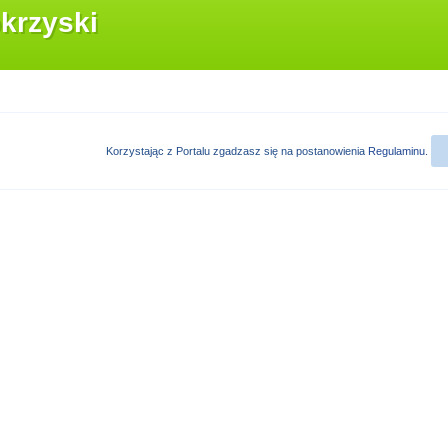
krzyski
Korzystając z Portalu zgadzasz się na postanowienia
Regulaminu
.