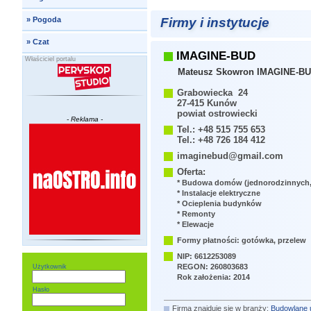
Firmy i instytucje
»
Pogoda
»
Czat
IMAGINE-BUD
Właściciel portalu
Mateusz Skowron IMAGINE-B
Grabowiecka 24
27-415 Kunów
powiat ostrowiecki
- Reklama -
Tel.: +48 515 755 653
Tel.: +48 726 184 412
imaginebud@gmail.com
Oferta:
* Budowa domów (jednorodzinnych,
* Instalacje elektryczne
* Ocieplenia budynków
* Remonty
* Elewacje
Formy płatności: gotówka, przelew
NIP: 6612253089
REGON: 260803683
Użytkownik
Rok założenia: 2014
Hasło
Firma znajduje się w branży:
Budowlane u