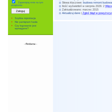
Słowa kluczowe:
budowa
remont
budowa
Zapamiętaj mnie
na tym
urządzeniu
Ilość wyświetleń w sierpniu 2026: 2
Więce
Zaktualizowano: marzec 2015
Aktualizuj dane
|
Zgłoś błąd w powyższy
Szybka rejestracja
Nie pamiętam hasła
Czy logowanie jest
wymagane?
- Reklama -