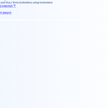
 pod klucz
firma budowlana
usługi budowlane
j statystyk
ch danych