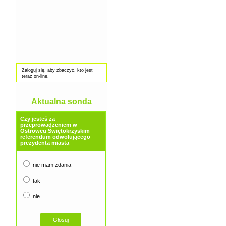
Zaloguj się, aby zbaczyć, kto jest
teraz on-line.
Aktualna sonda
Czy jesteś za
przeprowadzeniem w
Ostrowcu Świętokrzyskim
referendum odwołującego
prezydenta miasta
nie mam zdania
tak
nie