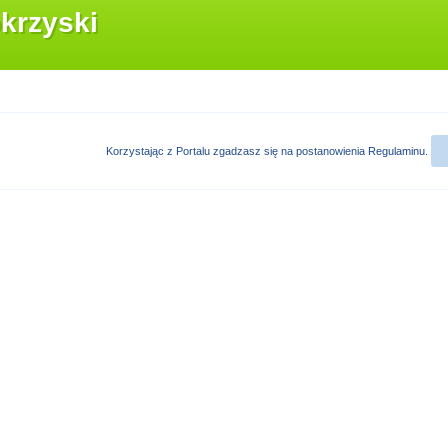
krzyski
Korzystając z Portalu zgadzasz się na postanowienia
Regulaminu
.