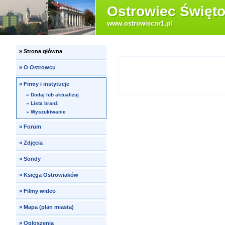
Ostrowiec Święto
www.ostrowiecnr1.pl
»
Strona główna
»
O Ostrowcu
»
Firmy i instytucje
»
Dodaj lub aktualizuj
»
Lista branż
»
Wyszukiwanie
»
Forum
»
Zdjęcia
»
Sondy
»
Księga Ostrowiaków
»
Filmy wideo
»
Mapa (plan miasta)
»
Ogłoszenia