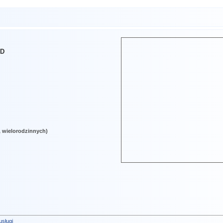
UD
 wielorodzinnych)
sługi