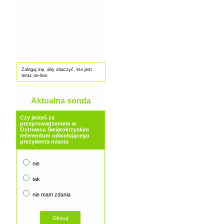
Zaloguj się, aby zbaczyć, kto jest
teraz on-line.
Aktualna sonda
Czy jesteś za
przeprowadzeniem w
Ostrowcu Świętokrzyskim
referendum odwołującego
prezydenta miasta
nie
tak
nie mam zdania