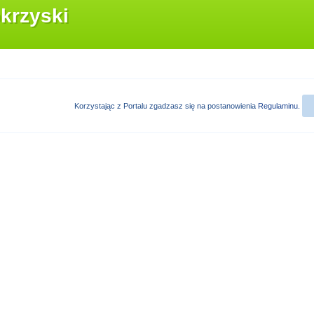
krzyski
Korzystając z Portalu zgadzasz się na postanowienia
Regulaminu
.