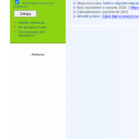
Słowa kluczowe:
wieńce
wiązanki
wiązan
Zapamiętaj mnie
na tym
urządzeniu
Ilość wyświetleń w sierpniu 2026: 2
Więce
Zaktualizowano: październik 2012
Aktualizuj dane
|
Zgłoś błąd w powyższy
Szybka rejestracja
Nie pamiętam hasła
Czy logowanie jest
wymagane?
- Reklama -