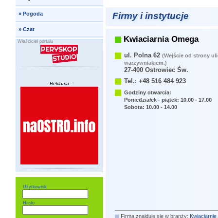
Firmy i instytucje
»
Pogoda
»
Czat
Kwiaciarnia Omega
Właściciel portalu
ul. Polna 62
(Wejście od strony ul
warzywniakiem.)
27-400 Ostrowiec Św.
Tel.: +48 516 484 923
- Reklama -
Godziny otwarcia:
Poniedziałek - piątek: 10.00 - 17.00
Sobota: 10.00 - 14.00
Użytkownik
Hasło
Firma znajduje się w branży:
Kwiaciarnie