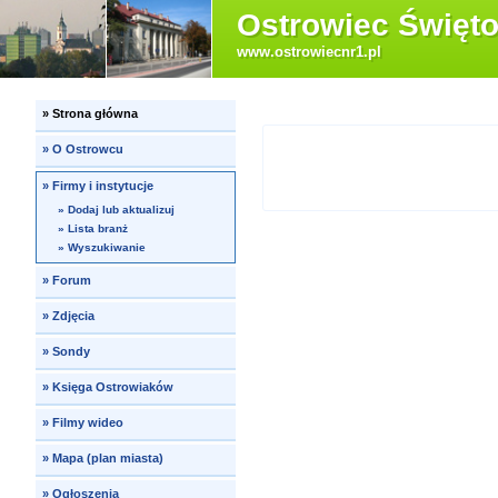
Ostrowiec Święto
www.ostrowiecnr1.pl
»
Strona główna
»
O Ostrowcu
»
Firmy i instytucje
»
Dodaj lub aktualizuj
»
Lista branż
»
Wyszukiwanie
»
Forum
»
Zdjęcia
»
Sondy
»
Księga Ostrowiaków
»
Filmy wideo
»
Mapa (plan miasta)
»
Ogłoszenia