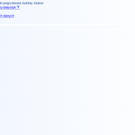
ki pogrzebowe
bukiety ślubne
j statystyk
ch danych