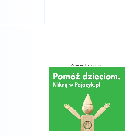
- Ogłoszenie społeczne -