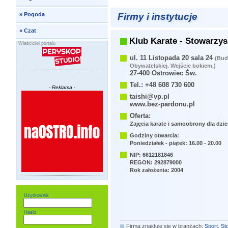
Firmy i instytucje
»
Pogoda
»
Czat
Klub Karate - Stowarzy
Właściciel portalu
ul. 11 Listopada 20 sala 24
(Bud
Obywatelskiej. Wejście bokiem.)
27-400 Ostrowiec Św.
Tel.: +48 608 730 600
- Reklama -
taishi@vp.pl
www.bez-pardonu.pl
Oferta:
Zajęcia karate i samoobrony dla dzie
Godziny otwarcia:
Poniedziałek - piątek: 16.00 - 20.00
NIP: 6612181846
REGON: 292879000
Rok założenia: 2004
Użytkownik
Hasło
Firma znajduje się w branżach:
Sport
,
St