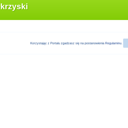
krzyski
Korzystając z Portalu zgadzasz się na postanowienia
Regulaminu
.