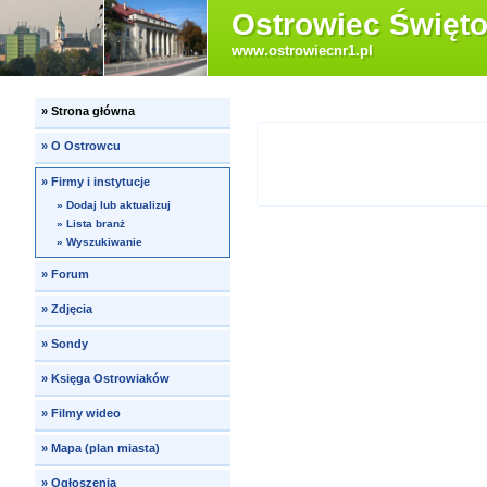
Ostrowiec Święto
www.ostrowiecnr1.pl
»
Strona główna
»
O Ostrowcu
»
Firmy i instytucje
»
Dodaj lub aktualizuj
»
Lista branż
»
Wyszukiwanie
»
Forum
»
Zdjęcia
»
Sondy
»
Księga Ostrowiaków
»
Filmy wideo
»
Mapa (plan miasta)
»
Ogłoszenia