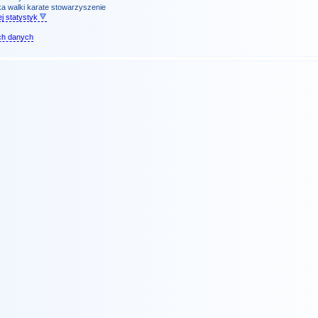
a walki karate
stowarzyszenie
j statystyk
ch danych