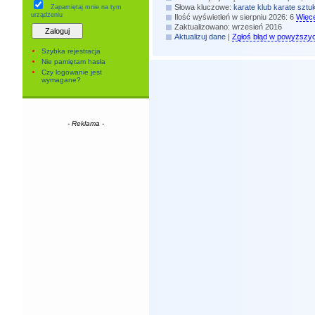
Słowa kluczowe:
karate
klub karate
sztuk
Zapamiętaj mnie
na tym
urządzeniu
Ilość wyświetleń w sierpniu 2026: 6
Więce
Zaktualizowano: wrzesień 2016
Aktualizuj dane
|
Zgłoś błąd w powyższy
Szybka rejestracja
Nie pamiętam hasła
Czy logowanie jest
wymagane?
- Reklama -