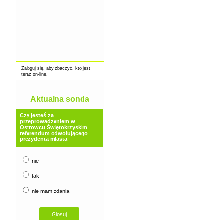
Zaloguj się, aby zbaczyć, kto jest
teraz on-line.
Aktualna sonda
Czy jesteś za
przeprowadzeniem w
Ostrowcu Świętokrzyskim
referendum odwołującego
prezydenta miasta
nie
tak
nie mam zdania