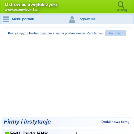
Ostrowiec Świętokrzyski
www.ostrowiecnr1.pl
Szukaj
Menu portalu
Logowanie
Korzystając z Portalu zgadzasz się na postanowienia
Regulaminu
.
Rozumiem
Firmy i instytucje
Dodaj nową firmę
FHU
Jardo-BHP