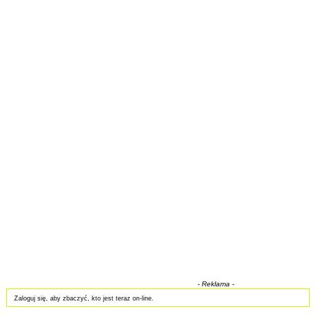
- Reklama -
Zaloguj się, aby zbaczyć, kto jest teraz on-line.