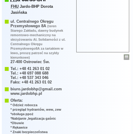
FHU
Jardo-BHP Dorota
Jasińska
ul. Centralnego Okręgu
Przemysłowego 8A
(teren
Starego Zakładu, dawny budynek
remontowo-mechaniczny na
skrzyżowaniu Al. Solidarności z ul.
Centralnego Okręgu
Przemysłowego8A za tartakiem w
lewo, proszę patrzeć na szyldy
kierunkowe)
27-400 Ostrowiec Św.
Tel.: +48 41 263 01 02
Tel.: +48 697 088 688
Tel.: +48 537 343 046
Faks: +48 41 263 01 02
biuro.jardobhp@gmail.com
www.jardobhp.pl
Oferta:
* Odzież robocza
* przegląd hydrantów, wew, zew
*obsługa ppoż
*Nabijanie ,legalizacja gaśnic
*Obuwie
* Rękawice
* Znaki bezpieczeństwa