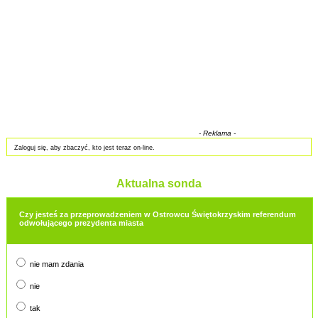
- Reklama -
Zaloguj się, aby zbaczyć, kto jest teraz on-line.
Aktualna sonda
Czy jesteś za przeprowadzeniem w Ostrowcu Świętokrzyskim referendum
odwołującego prezydenta miasta
nie mam zdania
nie
tak