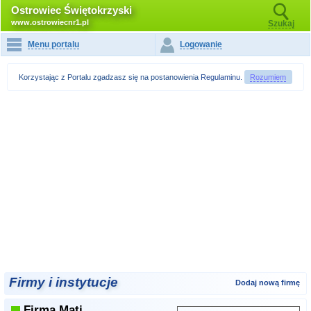
Ostrowiec Świętokrzyski
www.ostrowiecnr1.pl
Szukaj
Menu portalu
Logowanie
Korzystając z Portalu zgadzasz się na postanowienia
Regulaminu
.
Rozumiem
Firmy i instytucje
Dodaj nową firmę
Firma Mati