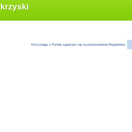
krzyski
Korzystając z Portalu zgadzasz się na postanowienia
Regulaminu
.