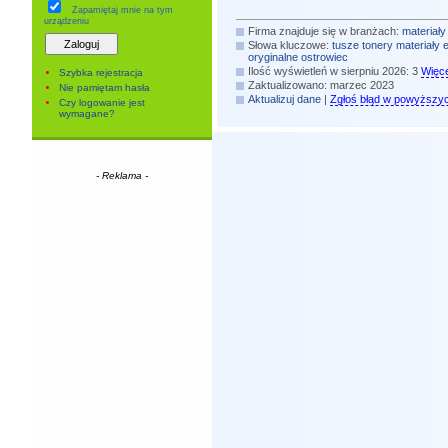
Zapamiętaj mnie
na tym
urządzeniu
Firma znajduje się w branżach:
materiały
Słowa kluczowe:
tusze
tonery
materiały 
oryginalne
ostrowiec
Ilość wyświetleń w sierpniu 2026: 3
Więce
Szybka rejestracja
Zaktualizowano: marzec 2023
Nie pamiętam hasła
Aktualizuj dane
|
Zgłoś błąd w powyższy
Czy logowanie jest
wymagane?
- Reklama -