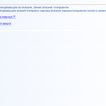
 eksploatacyjne do drukarek
,
Serwis drukarek i komputerów
eksploatacyjne
drukarki
komputery
naprawa drukarek
naprawa komputerów
serwis
it
zamienn
j statystyk
ch danych