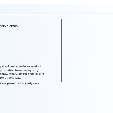
tery Serwis
y eksploatacyjne do wszystkich
sprowadzać towar najwyższej
ientów rabaty, dla każdego klienta
efonu 790434221
karta płatnicza lub kredytowa