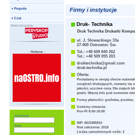
Firmy i instytucje
»
Pogoda
»
Czat
Druk- Technika
Właściciel portalu
Druk Technika Drukarki Kompu
ul. J. Słowackiego 33a
27-400 Ostrowiec Św.
Tel.: +48 609 840 262
- Reklama -
Tel.: +48 509 055 203
druktechnika@gmail.com
druk-technika.pl
Oferta:
Posiadamy w swojej ofercie materiał
urządzeń drukujących, staramy się 
jakości, uczciwe ceny. Dla stałych kl
gratis. Więcej info pod numerem tel
Formy płatności: gotówka, przelew, 
Godziny otwarcia:
Pon-Pt 8:00-16:00
Użytkownik
NIP: 6611985910
Hasło
Rok założenia: 2018
Liczba zatrudnionych osób: 2