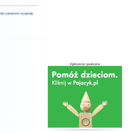
iki
zamienne
oryginały
- Ogłoszenie społeczne -