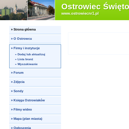
Ostrowiec Święto
www.ostrowiecnr1.pl
»
Strona główna
»
O Ostrowcu
»
Firmy i instytucje
»
Dodaj lub aktualizuj
»
Lista branż
»
Wyszukiwanie
»
Forum
»
Zdjęcia
»
Sondy
»
Księga Ostrowiaków
»
Filmy wideo
»
Mapa (plan miasta)
»
Ogłoszenia