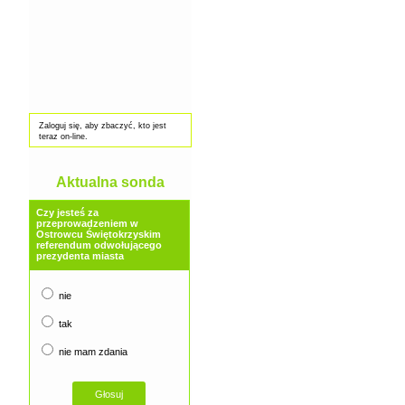
Zaloguj się, aby zbaczyć, kto jest
teraz on-line.
Aktualna sonda
Czy jesteś za
przeprowadzeniem w
Ostrowcu Świętokrzyskim
referendum odwołującego
prezydenta miasta
nie
tak
nie mam zdania