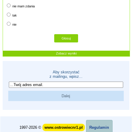
nie mam zdania
tak
nie
Zobacz wyniki
Aby skorzystać
z mailingu, wpisz...
1997-2026 ©
www.ostrowiecnr1.pl
Regulamin