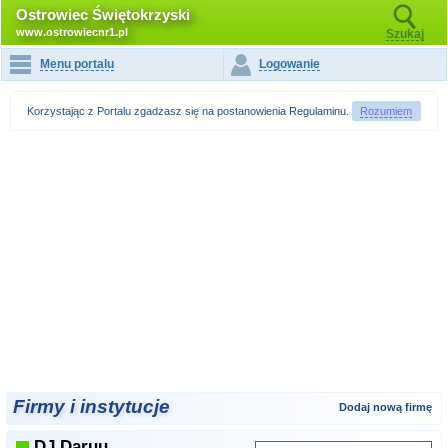
Ostrowiec Świętokrzyski
www.ostrowiecnr1.pl
Szukaj
Menu portalu
Logowanie
Korzystając z Portalu zgadzasz się na postanowienia
Regulaminu
.
Rozumiem
Firmy i instytucje
Dodaj nową firmę
DJ Daruu