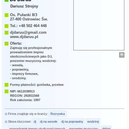
Dariusz Strojny
Os. Pułanki 8/3
27-400 Ostrowiec Św.
Tel.: +48 502 464 448
djdaruu@gmail.com
www.djdaruu.pl
Oferta:
Zajmuję się profesjonalnym
prowadzeniem imprez
okolicznościowych jako DJ,
prezenter muzyczny, wodzirej:
- wesela,
- poprawiny,
- imprezy firmowe,
- urodziny.
Formy płatności: gotówka, przelew
NIP: 6612038913
REGON: 292811568
Rok założenia: 1997
Firma znajduje się w branży:
Rozrywka
Słowa kluczowe:
dj
dj na wesele
dj na poprawiny
wodzirej
prowadzenie imprez okolicznościowych
prezenter muzyczny
didżej