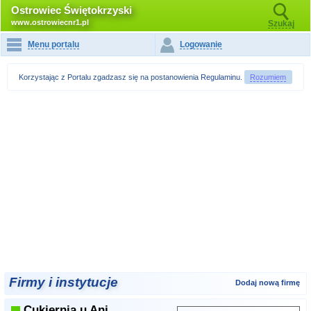
Ostrowiec Świętokrzyski
www.ostrowiecnr1.pl
Szukaj
Menu portalu
Logowanie
Korzystając z Portalu zgadzasz się na postanowienia
Regulaminu
.
Rozumiem
Firmy i instytucje
Dodaj nową firmę
Cukiernia u Ani