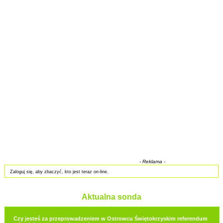
- Reklama -
Zaloguj się, aby zbaczyć, kto jest teraz on-line.
Aktualna sonda
Czy jesteś za przeprowadzeniem w Ostrowcu Świętokrzyskim referendum