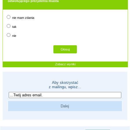
odwołującego prezydenta miasta
nie mam zdania
tak
nie
Zobacz wyniki
Aby skorzystać
z mailingu, wpisz...