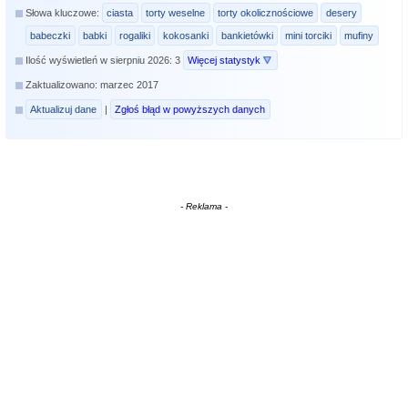
Słowa kluczowe:
ciasta
torty weselne
torty okolicznościowe
desery
babeczki
babki
rogaliki
kokosanki
bankietówki
mini torciki
mufiny
Ilość wyświetleń w sierpniu 2026: 3
Więcej statystyk
Zaktualizowano: marzec 2017
Aktualizuj dane
|
Zgłoś błąd w powyższych danych
- Reklama -