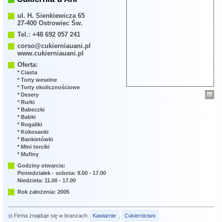
ul. H. Sienkiewicza 65
27-400 Ostrowiec Św.
Tel.: +48 692 057 241
corso@cukierniauani.pl
www.cukierniauani.pl
Oferta:
* Ciasta
* Torty weselne
* Torty okolicznościowe
* Desery
* Rurki
* Babeczki
* Babki
* Rogaliki
* Kokosanki
* Bankietówki
* Mini torciki
* Mufiny
Godziny otwarcia:
Poniedziałek - sobota: 9.00 - 17.00
Niedziela: 11.00 - 17.00
Rok założenia: 2005
Firma znajduje się w branżach:
Kawiarnie
,
Cukiernictwo