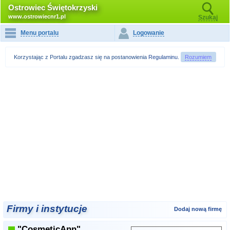
Ostrowiec Świętokrzyski
www.ostrowiecnr1.pl
Szukaj
Menu portalu
Logowanie
Korzystając z Portalu zgadzasz się na postanowienia
Regulaminu
.
Rozumiem
Firmy i instytucje
Dodaj nową firmę
"CosmeticAnn"