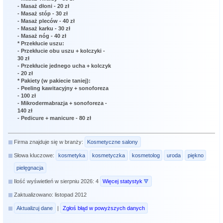
- Masaż dłoni - 20 zł
- Masaż stóp - 30 zł
- Masaż pleców - 40 zł
- Masaż karku - 30 zł
- Masaż nóg - 40 zł
* Przekłucie uszu:
- Przekłucie obu uszu + kolczyki -
30 zł
- Przekłucie jednego ucha + kolczyk
- 20 zł
* Pakiety (w pakiecie taniej):
- Peeling kawitacyjny + sonoforeza
- 100 zł
- Mikrodermabrazja + sonoforeza -
140 zł
- Pedicure + manicure - 80 zł
Firma znajduje się w branży:
Kosmetyczne salony
Słowa kluczowe:
kosmetyka
kosmetyczka
kosmetolog
uroda
piękno
pielęgnacja
Ilość wyświetleń w sierpniu 2026: 4
Więcej statystyk
Zaktualizowano: listopad 2012
Aktualizuj dane
|
Zgłoś błąd w powyższych danych