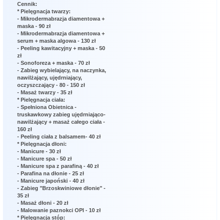
Cennik:
* Pielęgnacja twarzy:
- Mikrodermabrazja diamentowa +
maska - 90 zł
- Mikrodermabrazja diamentowa +
serum + maska algowa - 130 zł
- Peeling kawitacyjny + maska - 50
zł
- Sonoforeza + maska - 70 zł
- Zabieg wybielający, na naczynka,
nawilżający, ujędrniający,
oczyszczający - 80 - 150 zł
- Masaż twarzy - 35 zł
* Pielęgnacja ciała:
- Spełniona Obietnica -
truskawkowy zabieg ujędrniająco-
nawilżający + masaż całego ciała -
160 zł
- Peeling ciała z balsamem- 40 zł
* Pielęgnacja dłoni:
- Manicure - 30 zł
- Manicure spa - 50 zł
- Manicure spa z parafiną - 40 zł
- Parafina na dłonie - 25 zł
- Manicure japoński - 40 zł
- Zabieg "Brzoskwiniowe dłonie" -
35 zł
- Masaż dłoni - 20 zł
- Malowanie paznokci OPI - 10 zł
* Pielęgnacja stóp: