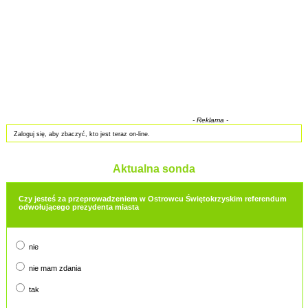
- Reklama -
Zaloguj się, aby zbaczyć, kto jest teraz on-line.
Aktualna sonda
Czy jesteś za przeprowadzeniem w Ostrowcu Świętokrzyskim referendum
odwołującego prezydenta miasta
nie
nie mam zdania
tak