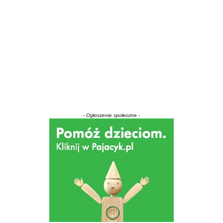
- Ogłoszenie społeczne -