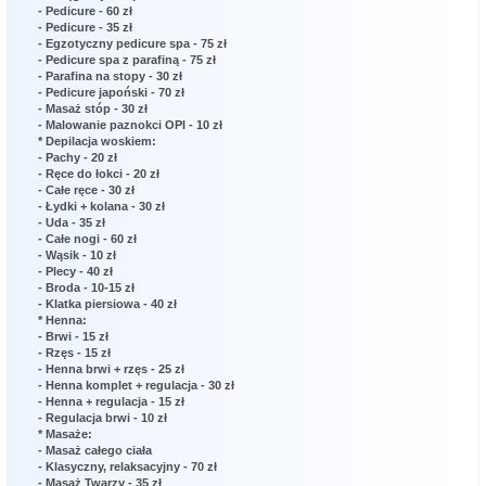
- Pedicure - 60 zł
- Pedicure - 35 zł
- Egzotyczny pedicure spa - 75 zł
- Pedicure spa z parafiną - 75 zł
- Parafina na stopy - 30 zł
- Pedicure japoński - 70 zł
- Masaż stóp - 30 zł
- Malowanie paznokci OPI - 10 zł
* Depilacja woskiem:
- Pachy - 20 zł
- Ręce do łokci - 20 zł
- Całe ręce - 30 zł
- Łydki + kolana - 30 zł
- Uda - 35 zł
- Całe nogi - 60 zł
- Wąsik - 10 zł
- Plecy - 40 zł
- Broda - 10-15 zł
- Klatka piersiowa - 40 zł
* Henna:
- Brwi - 15 zł
- Rzęs - 15 zł
- Henna brwi + rzęs - 25 zł
- Henna komplet + regulacja - 30 zł
- Henna + regulacja - 15 zł
- Regulacja brwi - 10 zł
* Masaże:
- Masaż całego ciała
- Klasyczny, relaksacyjny - 70 zł
- Masaż Twarzy - 35 zł