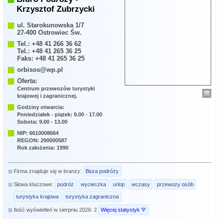
Krzysztof Zubrzycki
ul. Starokunowska 1/7
27-400 Ostrowiec Św.
Tel.: +48 41 266 36 62
Tel.: +48 41 265 36 25
Faks: +48 41 265 36 25
orbisos@wp.pl
Oferta:
Centrum przewozów turystyki
krajowej i zagranicznej.
Godziny otwarcia:
Poniedziałek - piątek: 9.00 - 17.00
Sobota: 9.00 - 13.00
NIP: 6610008664
REGON: 290000587
Rok założenia: 1990
Firma znajduje się w branży:
Biura podróży
Słowa kluczowe:
podróż
wycieczka
urlop
wczasy
przewozy osób
turystyka krajowa
turystyka zagraniczna
Ilość wyświetleń w sierpniu 2026: 2
Więcej statystyk