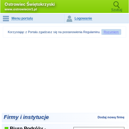
Ostrowiec Świętokrzyski
www.ostrowiecnr1.pl
Szukaj
Menu portalu
Logowanie
Korzystając z Portalu zgadzasz się na postanowienia
Regulaminu
.
Rozumiem
Firmy i instytucje
Dodaj nową firmę
Biuro Podróży -