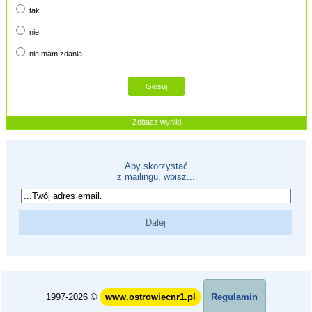
tak
nie
nie mam zdania
Zobacz wyniki
Aby skorzystać
z mailingu, wpisz...
1997-2026 ©
www.ostrowiecnr1.pl
Regulamin