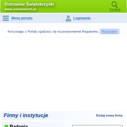
Ostrowiec Świętokrzyski
www.ostrowiecnr1.pl
Szukaj
Menu portalu
Logowanie
Korzystając z Portalu zgadzasz się na postanowienia
Regulaminu
.
Rozumiem
Firmy i instytucje
Dodaj nową firmę
Badania