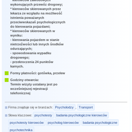
* kierowców zawodowych
wykonujących przewóz drogowy;
* kierowców skierowanych przez
lekarza ze względu na możliwość
istnienia poważanych
przeciwwskazań psychologicznych
do kierowania pojazdami;
* kierowców skierowanych w
wyniku:
- kierowania pojazdem w stanie
nietrzeźwości lub innych środków
odurzających;
- spowodowania wypadku
drogowego;
- przekroczenia 24 punktów
karnych.
Formy płatności: gotówka, przelew
Godziny otwarcia:
Termin wizyty ustalany jest po
wcześniejszej rejestracji
telefonicznej
Firma znajduje się w branżach:
Psycholodzy
,
Transport
Słowa kluczowe:
psychotesty
badania psychologiczne kierowców
psychotesty kierowców
psycholog kierowców
badania psychologiczne
psychotechnika