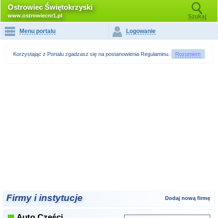
Ostrowiec Świętokrzyski
www.ostrowiecnr1.pl
Szukaj
Menu portalu
Logowanie
Korzystając z Portalu zgadzasz się na postanowienia
Regulaminu
.
Rozumiem
Firmy i instytucje
Dodaj nową firmę
Auto Części