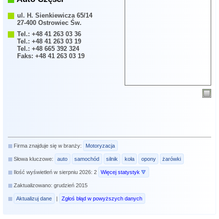
ul. H. Sienkiewicza 65/14
27-400 Ostrowiec Św.
Tel.: +48 41 263 03 36
Tel.: +48 41 263 03 19
Tel.: +48 665 392 324
Faks: +48 41 263 03 19
Firma znajduje się w branży:
Motoryzacja
Słowa kluczowe:
auto
samochód
silnik
koła
opony
żarówki
Ilość wyświetleń w sierpniu 2026: 2
Więcej statystyk
Zaktualizowano: grudzień 2015
Aktualizuj dane
|
Zgłoś błąd w powyższych danych