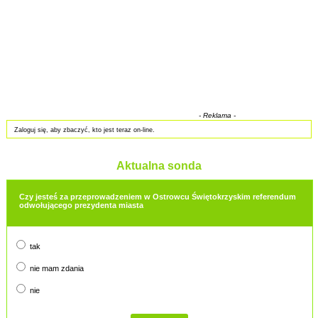
- Reklama -
Zaloguj się, aby zbaczyć, kto jest teraz on-line.
Aktualna sonda
Czy jesteś za przeprowadzeniem w Ostrowcu Świętokrzyskim referendum
odwołującego prezydenta miasta
tak
nie mam zdania
nie