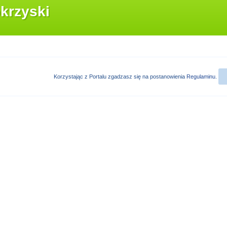
krzyski
Korzystając z Portalu zgadzasz się na postanowienia
Regulaminu
.