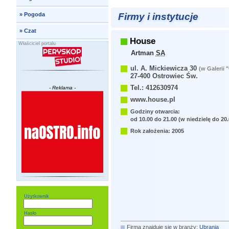
Firmy i instytucje
»
Pogoda
»
Czat
House
Właściciel portalu
Artman
SA
ul. A. Mickiewicza 30
(w Galerii 
27-400 Ostrowiec Św.
Tel.: 412630974
- Reklama -
www.house.pl
Godziny otwarcia:
od 10.00 do 21.00 (w niedzielę do 20.
Rok założenia: 2005
Użytkownik
Hasło
Firma znajduje się w branży:
Ubrania