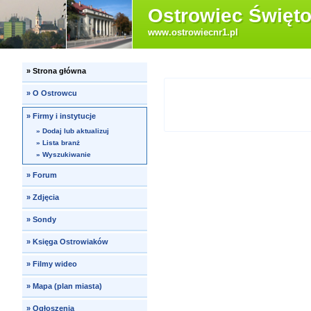
Ostrowiec Święto
www.ostrowiecnr1.pl
»
Strona główna
»
O Ostrowcu
»
Firmy i instytucje
»
Dodaj lub aktualizuj
»
Lista branż
»
Wyszukiwanie
»
Forum
»
Zdjęcia
»
Sondy
»
Księga Ostrowiaków
»
Filmy wideo
»
Mapa (plan miasta)
»
Ogłoszenia