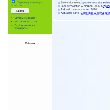
Słowa kluczowe:
spodnie
koszulka
t-shirt
Zapamiętaj mnie
na tym
urządzeniu
Ilość wyświetleń w sierpniu 2026: 5
Więce
Zaktualizowano: marzec 2016
Aktualizuj dane
|
Zgłoś błąd w powyższy
Szybka rejestracja
Nie pamiętam hasła
Czy logowanie jest
wymagane?
- Reklama -