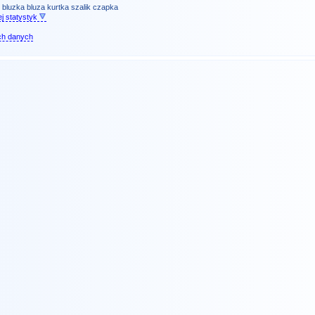
bluzka
bluza
kurtka
szalik
czapka
j statystyk
ch danych