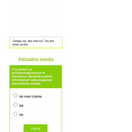
Zaloguj się, aby zbaczyć, kto jest
teraz on-line.
Aktualna sonda
Czy jesteś za
przeprowadzeniem w
Ostrowcu Świętokrzyskim
referendum odwołującego
prezydenta miasta
nie mam zdania
tak
nie