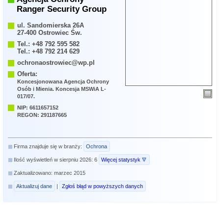
Ranger Security Group
ul. Sandomierska 26A
27-400 Ostrowiec Św.
Tel.: +48 792 595 582
Tel.: +48 792 214 629
ochronaostrowiec@wp.pl
Oferta:
Koncesjonowana Agencja Ochrony
Osób i Mienia. Koncesja MSWiA L-
017/07.
NIP: 6611657152
REGON: 291187665
Firma znajduje się w branży:
Ochrona
Ilość wyświetleń w sierpniu 2026: 6
Więcej statystyk
Zaktualizowano: marzec 2015
Aktualizuj dane
|
Zgłoś błąd w powyższych danych