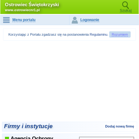
Ostrowiec Świętokrzyski
www.ostrowiecnr1.pl
Szukaj
Menu portalu
Logowanie
Korzystając z Portalu zgadzasz się na postanowienia
Regulaminu
.
Rozumiem
Firmy i instytucje
Dodaj nową firmę
Agencja Ochrony