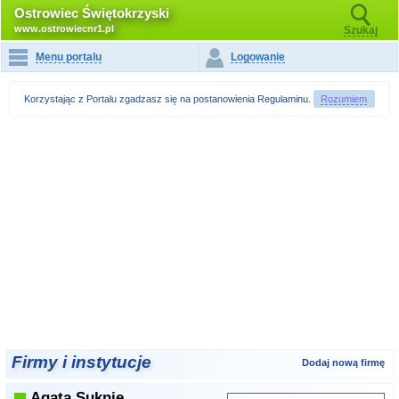
Ostrowiec Świętokrzyski
www.ostrowiecnr1.pl
Szukaj
Menu portalu
Logowanie
Korzystając z Portalu zgadzasz się na postanowienia
Regulaminu
.
Rozumiem
Firmy i instytucje
Dodaj nową firmę
Agata Suknie