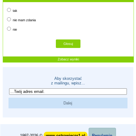
tak
nie mam zdania
nie
Zobacz wyniki
Aby skorzystać
z mailingu, wpisz...
1997-2026 ©
www.ostrowiecnr1.pl
Regulamin