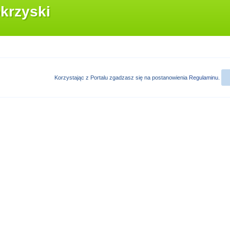
krzyski
Korzystając z Portalu zgadzasz się na postanowienia
Regulaminu
.