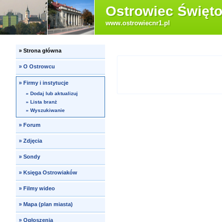
Ostrowiec Święto
www.ostrowiecnr1.pl
»
Strona główna
»
O Ostrowcu
»
Firmy i instytucje
»
Dodaj lub aktualizuj
»
Lista branż
»
Wyszukiwanie
»
Forum
»
Zdjęcia
»
Sondy
»
Księga Ostrowiaków
»
Filmy wideo
»
Mapa (plan miasta)
»
Ogłoszenia