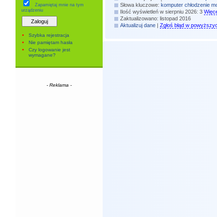
Słowa kluczowe:
komputer
chłodzenie
mo
Zapamiętaj mnie
na tym
urządzeniu
Ilość wyświetleń w sierpniu 2026: 3
Więce
Zaktualizowano: listopad 2016
Aktualizuj dane
|
Zgłoś błąd w powyższy
Szybka rejestracja
Nie pamiętam hasła
Czy logowanie jest
wymagane?
- Reklama -