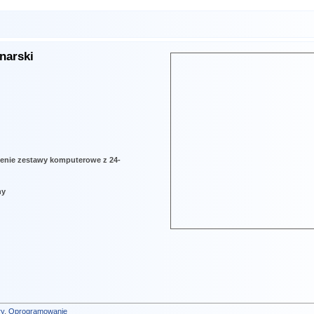
narski
zenie zestawy komputerowe z 24-
ny
y
,
Oprogramowanie