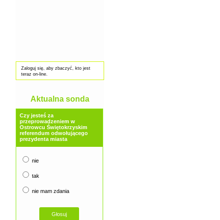
Zaloguj się, aby zbaczyć, kto jest
teraz on-line.
Aktualna sonda
Czy jesteś za
przeprowadzeniem w
Ostrowcu Świętokrzyskim
referendum odwołującego
prezydenta miasta
nie
tak
nie mam zdania