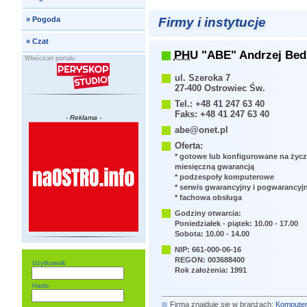
Firmy i instytucje
»
Pogoda
»
Czat
PHU
"ABE" Andrzej Bed
Właściciel portalu
ul. Szeroka 7
27-400 Ostrowiec Św.
Tel.: +48 41 247 63 40
Faks: +48 41 247 63 40
- Reklama -
abe@onet.pl
Oferta:
* gotowe lub konfigurowane na życ
miesięczną gwarancją
* podzespoły komputerowe
* serwis gwarancyjny i pogwarancyj
* fachowa obsługa
Godziny otwarcia:
Poniedziałek - piątek: 10.00 - 17.00
Sobota: 10.00 - 14.00
NIP: 661-000-06-16
REGON: 003688400
Użytkownik
Rok założenia: 1991
Hasło
Firma znajduje się w branżach:
Komputer