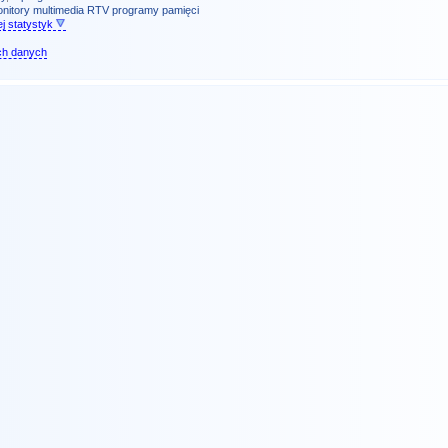
nitory
multimedia
RTV
programy
pamięci
j statystyk
ch danych